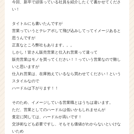
今回、新卒で頑張っている社員を紹介したくて書かせてくださ
か
い！
ら
ス
タイトルにも書いたんですが
カ
営業っていうとテレアポして飛び込みしてってイメージあると
ウ
ト
思うんですが
が
正直なところ弊社もあります。。。
届
しかし！皆さん販売営業と仕入れ営業って違って
く
販売営業はモノを買ってください！！っていう営業なので難し
就
いと思いますが
活
仕入れ営業は、在庫抱えているなら買わせてください！という
サ
スタイルなので
イ
ト
ハードルは下がります！！
チ
ア
そのため、イメージしている営業職とはうちは違います。
キ
ただ、営業としてのハードルは低いかもしれませんが
ャ
査定に関しては、ハードルが高いです！
リ
交渉術なども必要ですし、そもそも価値がわからないといけな
ア
いため
（C