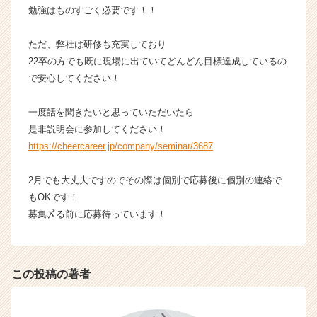
h
勉強はものすごく必要です！！
e
e
ただ、弊社は研修も充実しており
r
22卒の方でも既に現場に出ていてどんどん目標達成しているの
C
で安心してください！
a
r
一度話を聞きたいと思っていただいたら
e
e
是非説明会に参加してください！
r）
https://cheercareer.jp/company/seminar/3687
2月でも大丈夫ですのでその際は個別で応募後に個別の連絡で
もOKです！
募集〆る前に応募待っています！
この投稿の著者