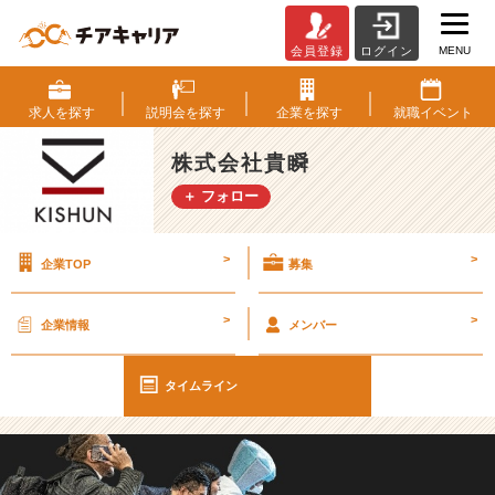
MENU
会員登録
ログイン
新
卒
2
求人を
探す
説明会を
探す
企業を
探す
就職
イベント
年
目
株式会社貴瞬
で
＋ フォロー
年
収
7
>
>
企業TOP
募集
0
0
万！？
>
>
企業情報
メンバー
B
y
営
タイムライン
業
マ
ン
【株