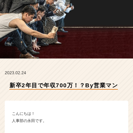
式
会
社
貴
瞬
の
タ
イ
ム
ラ
イ
ン】
2023.02.24
|
ベ
新卒2年目で年収700万！？By営業マン
ン
チ
ャ
ー・
こんにちは！
成
長
人事部の永田です。
企
業