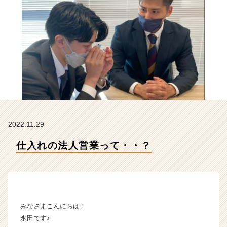
ム
ラ
イ
ン】
|
ベ
ン
チ
ャ
ー・
成
長
2022.11.29
企
業
仕入れの法人営業って・・？
か
ら
ス
カ
ウ
ト
みなさまこんにちは！
が
永田です♪
届