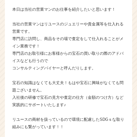
く
本日は当社の営業マンのお仕事を紹介したいと思います！
就
活
当社の営業マンはリユースのジュエリーや貴金属等を仕入れる
サ
営業です。
イ
ト
専門店に訪問し、商品をその場で査定をして仕入れることがメ
チ
イン業務です！
ア
専門店のお取引様にお客様からの宝石の買い取りの際のアドバ
キ
イスなども行うので
ャ
コンサルティングバイヤーと呼んだりします。
リ
ア
宝石の知識はなくても大丈夫！もはや宝石に興味がなくても問
（C
h
題ございません。
e
入社後の研修で宝石の見方や査定の仕方（金額のつけ方）など
e
実践的にサポートいたします♪
r
C
リユースの商材を扱っているので環境に配慮したSDGｓな取り
a
組みにも繋がっています！！
r
e