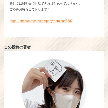
e
詳しくは説明会でお話できればと思っております。
r）
ご応募お待ちしております！
https://cheercareer.jp/company/seminar/3687
この投稿の著者