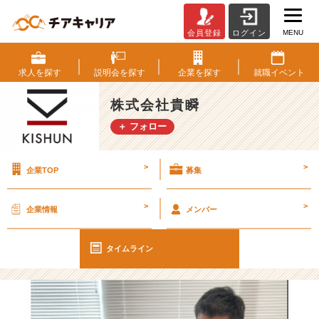
MENU
会員登録
ログイン
仕
入
れ
求人を
探す
説明会を
探す
企業を
探す
就職
イベント
の
法
株式会社貴瞬
人
＋ フォロー
営
業
っ
>
>
企業TOP
募集
て・・？
【株
式
>
>
企業情報
メンバー
会
社
貴
タイムライン
瞬
の
タ
イ