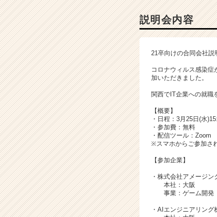
ャ
ー・
説明会内容
成
長
企
21卒向けの合同会社
業
か
コロナウィルス感染症
ら
加いただきました。
ス
関西でIT企業への就
カ
ウ
【概要】
ト
・日程：3月25日(水)15:
が
・参加費：無料
・配信ツール：Zoom
届
※スマホからご参加さ
く
就
【参加企業】
活
・
株式会社アメージン
サ
本社：大阪
イ
事業：ゲーム開発
ト
チ
・
AIエンジニアリング