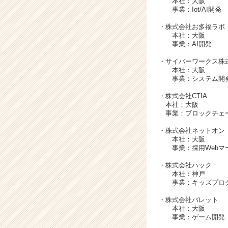
本社：大阪
ア
事業：Iot/AI開発
キ
ャ
・
株式会社お多福ラボ
リ
本社：大阪
事業：AI開発
ア
（C
・
サイバーワークス株
h
本社：大阪
e
事業：システム開
e
・
株式会社CTIA
r
本社：大阪
C
事業：ブロックチェ
a
r
・
株式会社ネットオン
本社：大阪
e
事業：採用Webマー
e
r）
・
株式会社ハック
本社：神戸
事業：キッズプログ
・
株式会社バレット
本社：大阪
事業：ゲーム開発