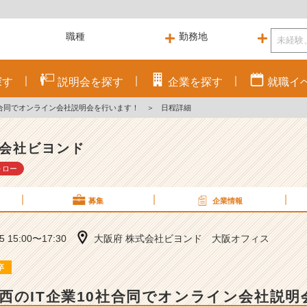
探す
説明会を
探す
企業を
探す
就職
イ
社合同でオンライン会社説明会を行います！
＞
日程詳細
会社ビヨンド
ォロー
募集
企業情報
25 15:00〜17:30
大阪府 株式会社ビヨンド 大阪オフィス
卒
西のIT企業10社合同でオンライン会社説