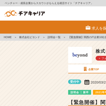
ベンチャー・成長企業からスカウトがもらえる就活サイト「チアキャリア」
株
式
求人を
会
社
HOME
＞
株式会社ビヨンド
＞
説明会一覧
＞
【緊急開催】関西のIT企業10
ビ
ヨ
ン
株式
ド
＋ フ
の
説
明
企業TOP
会
詳
受付中
2020/03/
細
|
説明会
新卒
2021年
ベ
ン
【緊急開催】関
チ