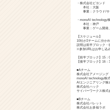
・
株式会社ビヨンド
本社：大阪
事業：クラウド/サ
・
monoAI technolo
本社：神戸
事業：ゲーム開発、
【スケジュール】
10社が2チームに分か
説明は前半ブロック・
※参加URLはお申し込
【前半ブロック】15：0
【後半ブロック】16：3
■Aチーム
株式会社アメージング
monoAI technology
AIエンジニアリング株
株式会社ハック
サイバーワークス株式
■Bチーム
株式会社バレット
株式会社お多福ラボ