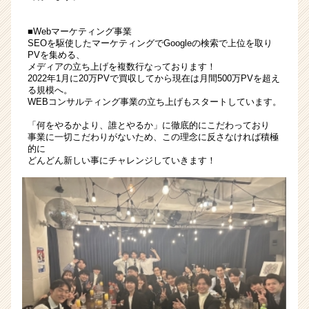
イ
ト
■Webマーケティング事業
チ
SEOを駆使したマーケティングでGoogleの検索で上位を取り
ア
PVを集める、
キ
メディアの立ち上げを複数行なっております！
2022年1月に20万PVで買収してから現在は月間500万PVを超え
ャ
る規模へ。
リ
WEBコンサルティング事業の立ち上げもスタートしています。
ア
（CheerCareer）
「何をやるかより、誰とやるか」に徹底的にこだわっており
事業に一切こだわりがないため、この理念に反さなければ積極
的に
どんどん新しい事にチャレンジしていきます！