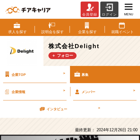
MENU
会員登録
ログイン
株
式
会
求人を
探す
説明会を
探す
企業を
探す
就職
イベント
社
Delight
株式会社Delight
の
＋ フォロー
採
用/
求
>
企業TOP
募集
人
-
【就
>
>
企業情報
メンバー
活
生
>
向
インタビュー
け
交
流
最終更新： 2024年12月26日 21:00
会】