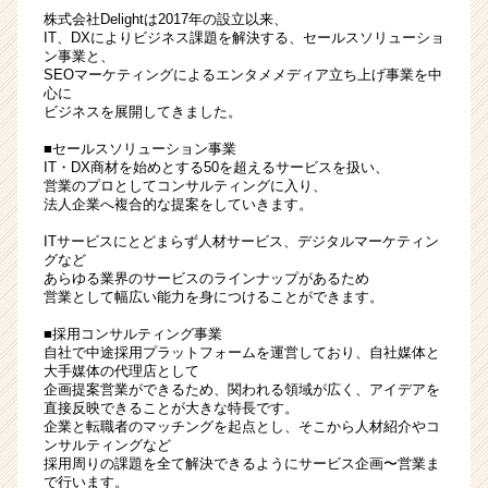
株式会社Delightは2017年の設立以来、
ベ
IT、DXによりビジネス課題を解決する、セールスソリューショ
ン
ン事業と、
チ
SEOマーケティングによるエンタメメディア立ち上げ事業を中
ャ
心に
ー・
ビジネスを展開してきました。
成
■セールスソリューション事業
長
IT・DX商材を始めとする50を超えるサービスを扱い、
企
営業のプロとしてコンサルティングに入り、
業
法人企業へ複合的な提案をしていきます。
か
ITサービスにとどまらず人材サービス、デジタルマーケティン
ら
グなど
ス
あらゆる業界のサービスのラインナップがあるため
カ
営業として幅広い能力を身につけることができます。
ウ
■採用コンサルティング事業
ト
自社で中途採用プラットフォームを運営しており、自社媒体と
が
大手媒体の代理店として
届
企画提案営業ができるため、関われる領域が広く、アイデアを
直接反映できることが大きな特長です。
く
企業と転職者のマッチングを起点とし、そこから人材紹介やコ
就
ンサルティングなど
活
採用周りの課題を全て解決できるようにサービス企画〜営業ま
サ
で行います。