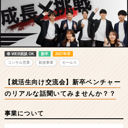
新
卒
ベ
ン
チ
ャ
ー
の
リ
WEB面談 OK
新卒
2027年卒
ア
ル
コンサル営業
新規事業
セールス
な
話
聞
【就活生向け交流会】新卒ベンチャー
い
て
のリアルな話聞いてみませんか？？
み
ま
せ
事業について
ん
か？？
|