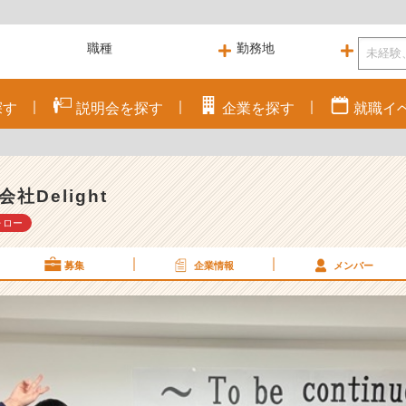
探す
説明会を
探す
企業を
探す
就職
イ
会社Delight
ォロー
募集
企業情報
メンバー