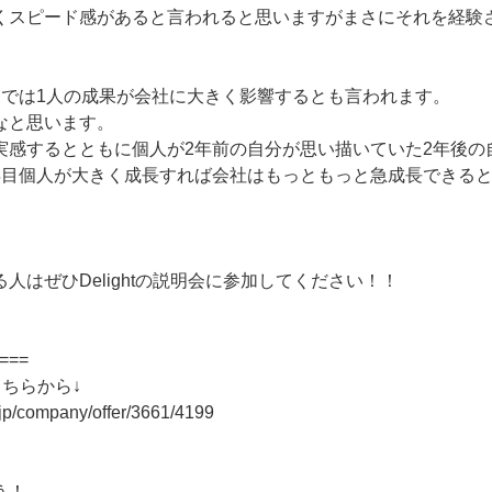
くスピード感があると言われると思いますがまさにそれを経験
ーでは1人の成果が会社に大きく影響するとも言われます。
なと思います。
実感するとともに個人が2年前の自分が思い描いていた2年後の
年目個人が大きく成長すれば会社はもっともっと急成長できる
！
人はぜひDelightの説明会に参加してください！！
===
こちらから↓
r.jp/company/offer/3661/4199
！
う！