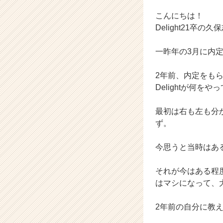
カ
ウ
こんにちは！
ト
Delight21卒の
が
届
一昨年の3月に内
く
就
2年前、内定をも
活
サ
Delightが何
イ
ト
最初は右も左も分
チ
ず。
ア
キ
今思うと当時はあ
ャ
リ
ア
それが今はある程
（C
はマシになって、
h
e
2年前の自分に教
e
r