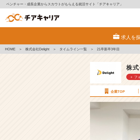
ベンチャー・成長企業からスカウトがもらえる就活サイト「チアキャリア」
2
1
求人を
卒
新
HOME
＞
株式会社Delight
＞
タイムライン一覧
＞
21卒新卒3年目
卒
3
年
株式
目
＋ フ
【株
式
会
企業TOP
社
D
e
l
i
g
h