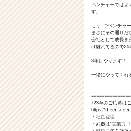
ベンチャーではよ
C
す。
a
r
e
もう1つベンチャ
e
まさにその通りだ
r）
会社として成長を
け離れてるので3
3年目やります！
一緒にやってくれる
===============
↓23卒のご応募は
https://cheercaree
・社長登壇！
・武器は"営業力"
・歴史に名を残そ