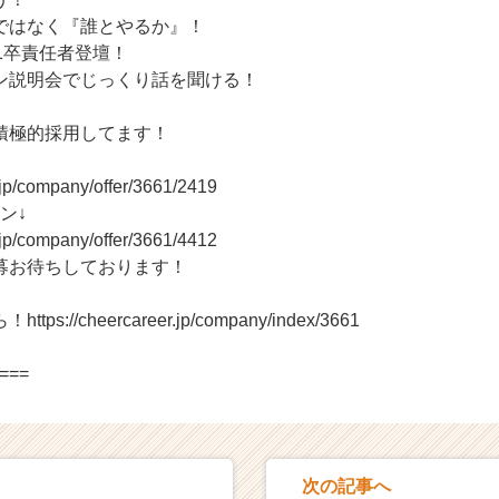
ではなく『誰とやるか』！
1卒責任者登壇！
ン説明会でじっくり話を聞ける！
積極的採用してます！
r.jp/company/offer/3661/2419
ン↓
r.jp/company/offer/3661/4412
募お待ちしております！
://cheercareer.jp/company/index/3661
===
次の記事へ