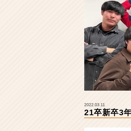
t
の
タ
イ
ム
ラ
イ
ン】
|
ベ
ン
チ
ャ
ー・
成
長
企
2022.03.11
業
21卒新卒3
か
ら
ス