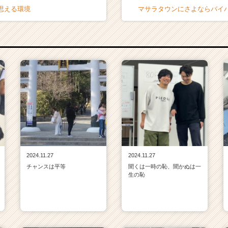
思える環境
マサラタウンにさよならバイ
2024.11.27
2024.11.27
チャンスは平等
聞くは一時の恥、聞かぬは一
生の恥