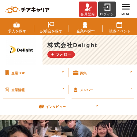
MENU
会員登録
ログイン
新
し
い
求人を
探す
説明会を
探す
企業を
探す
就職
イベント
人
生
株式会社Delight
の
＋ フォロー
始
ま
り
>
>
企業TOP
募集
【株
式
会
>
>
企業情報
メンバー
社
D
>
e
インタビュー
l
i
g
h