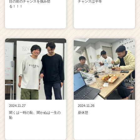
目の前のチャンスを掴み切
チャンスは平等
る！！！
2024.11.27
2024.11.26
聞くは一時の恥、聞かぬは一生の
昼休憩
恥