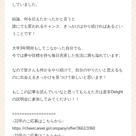
C
していました。
a
r
結論、何を伝えたかったかと言うと
e
誰にでも変われるチャンス、きっかけはやり続ければあるとい
e
うことです！
r）
大学3年間何もしてこなかった自分でも、
今では夢や目標を持ち毎日充実した生活に満ち溢れています。
なので皆さんも何かをやり続けて、自分のやりたいと思えるも
のに出会えるきっかけを見つけて欲しいと思います！
もしこの記事を読んでいいなと思ってもらえた方は是非Delight
の説明会に参加してみてください！！
==================
↓22卒のご応募はこちらから↓
https://cheercareer.jp/company/offer/3661/3360
↓23卒のご応募はこちらから↓