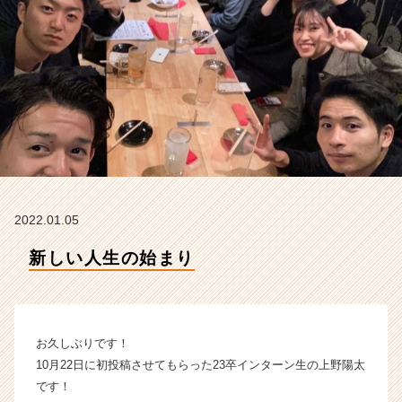
t
の
タ
イ
ム
ラ
イ
ン】
|
ベ
ン
チ
2022.01.05
ャ
ー・
新しい人生の始まり
成
長
企
業
お久しぶりです！
か
ら
10月22日に初投稿させてもらった23卒インターン生の上野陽太
ス
です！
カ