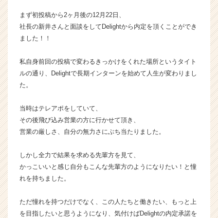
ウ
まず初投稿から2ヶ月後の12月22日、
ト
社長の新井さんと面談をしてDelightから内定を頂くことができ
が
ました！！
届
く
就
私自身前回の投稿で変わるきっかけをくれた場所というタイト
活
ルの通り、Delightで長期インターンを始めて人生が変わりまし
サ
た。
イ
ト
当時はテレアポをしていて、
チ
その後飛び込み営業の方に行かせて頂き、
ア
営業の厳しさ、自分の無力さにぶち当たりました。
キ
ャ
リ
しかし全力で結果を求める先輩方を見て、
ア
かっこいいと感じ自分もこんな先輩方のようになりたい！と憧
（C
れを持ちました。
h
e
ただ憧れを持つだけでなく、この人たちと働きたい、もっと上
e
を目指したいと思うようになり、気付けばDelightの内定承諾を
r