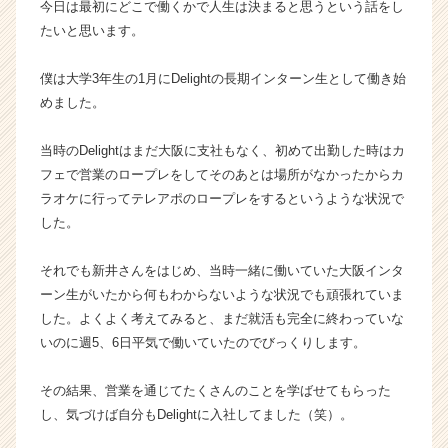
今日は最初にどこで働くかで人生は決まると思うという話をし
ス
たいと思います。
カ
ウ
僕は大学3年生の1月にDelightの長期インターン生として働き始
ト
めました。
が
届
く
当時のDelightはまだ大阪に支社もなく、初めて出勤した時はカ
就
フェで営業のロープレをしてそのあとは場所がなかったからカ
活
ラオケに行ってテレアポのロープレをするというような状況で
サ
した。
イ
ト
それでも新井さんをはじめ、当時一緒に働いていた大阪インタ
チ
ア
ーン生がいたから何もわからないような状況でも頑張れていま
キ
した。よくよく考えてみると、まだ就活も完全に終わっていな
ャ
いのに週5、6日平気で働いていたのでびっくりします。
リ
ア
その結果、営業を通じてたくさんのことを学ばせてもらった
（C
し、気づけば自分もDelightに入社してました（笑）。
h
e