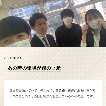
g
h
t
の
タ
イ
ム
ラ
イ
ン】
|
ベ
2021.10.29
ン
チ
あの時の環境が僕の財産
ャ
ー・
成
長
最近毎日働いていて、任されている業務も責任がある仕事が多
企
業
いので自分のことをほぼ社員だと思っている22卒の黒田です。
か
ら