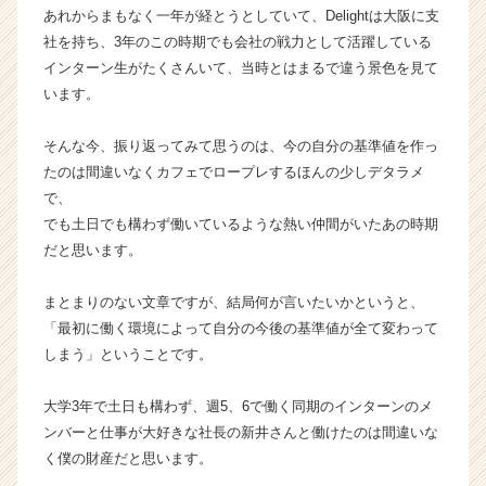
e
あれからまもなく一年が経とうとしていて、Delightは大阪に支
r
社を持ち、3年のこの時期でも会社の戦力として活躍している
C
インターン生がたくさんいて、当時とはまるで違う景色を見て
a
います。
r
e
そんな今、振り返ってみて思うのは、今の自分の基準値を作っ
e
たのは間違いなくカフェでロープレするほんの少しデタラメ
r）
で、
でも土日でも構わず働いているような熱い仲間がいたあの時期
だと思います。
まとまりのない文章ですが、結局何が言いたいかというと、
「最初に働く環境によって自分の今後の基準値が全て変わって
しまう」ということです。
大学3年で土日も構わず、週5、6で働く同期のインターンのメ
ンバーと仕事が大好きな社長の新井さんと働けたのは間違いな
く僕の財産だと思います。