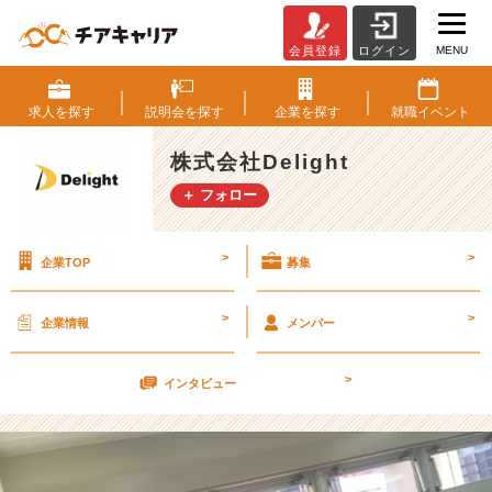
MENU
会員登録
ログイン
あ
の
時
求人を
探す
説明会を
探す
企業を
探す
就職
イベント
の
環
株式会社Delight
境
＋ フォロー
が
僕
の
>
>
企業TOP
募集
財
産
【株
>
>
企業情報
メンバー
式
会
>
社
インタビュー
D
e
l
i