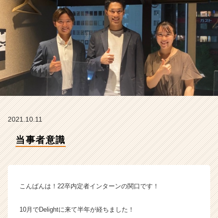
ム
ラ
イ
ン】
|
ベ
ン
チ
ャ
ー・
成
長
2021.10.11
企
業
当事者意識
か
ら
ス
カ
こんばんは！22卒内定者インターンの関口です！
ウ
ト
が
10月でDelightに来て半年が経ちました！
届