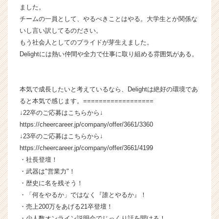
e
ました。
r）
チームの一員として、やるべきことはやる。大学生とか関係な
いし言い訳してるのださい。
もう社会人としてのプライドが芽生えました。
Delightには熱い仲間や全力で仕事に取り組める雰囲気がある。
本気で成長したいと考えているなら、Delightは絶好の環境であ
ると本気で感じます。==================
↓22卒のご応募はこちらから↓
https://cheercareer.jp/company/offer/3661/3360
↓23卒のご応募はこちらから↓
https://cheercareer.jp/company/offer/3661/4199
・社長登壇！
・武器は"営業力"！
・歴史に名を残そう！
・「何をやるか」ではなく『誰とやるか』！
・売上200万をあげる21卒登壇！
・少人数オンライン説明会でじっくり話を聞ける！