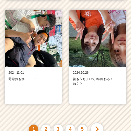
2024.11.01
2024.10.28
野球おもれーーー！！
後もうちょいで1年終わるく
ね？？
1
2
3
4
5