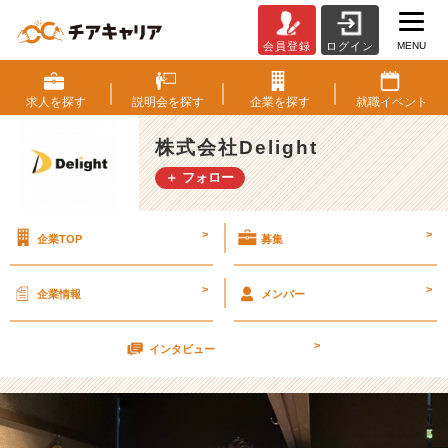
MENU
会員登録
ログイン
当
事
者
求人を
探す
説明会を
探す
企業を
探す
就職
イベント
意
識
株式会社Delight
【株
＋ フォロー
式
会
社
>
>
企業TOP
募集
D
e
l
>
>
企業情報
メンバー
i
g
>
h
インタビュー
t
の
タ
イ