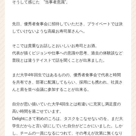
そうして感じた ”当事者意識”。
く
就
活
先日、優秀者食事会に招待していただき、プライベートでは決
サ
していけないような高級お寿司屋さんへ。
イ
ト
チ
そこでは貴重なお話しとおいしいお寿司とお酒。
ア
代表が描くビジョンや仕事への意識や思考、過去の体験談など
キ
普段とは違うテイストで話を聞くことが出来ました。
ャ
リ
まだ大学4年回生ではあるものの、優秀者食事会で代表と時間
ア
を共有でき、部署に配属してもらい、採用にも携われ、社員さ
（C
h
んと肩を並べ会議に参加することが出来る。
e
e
自分が思い描いていた大学4回生とは桁違いに充実し満足度の
r
高い時間を過ごせています。
C
Delightにきて初めのころは、タスクをこなせないのを、まだ大
a
学生だからと言い訳にしていた自分がどこかにいました。しか
r
し、チームの一員になるにつれて、その考えが次第に無くなり
e