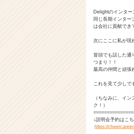
ト
Delightのイ
チ
ア
同じ長期インター
キ
は会社に貢献でき
ャ
リ
次にここに私が現
ア
（C
冒頭でも話した通
h
つまり！！
e
e
最高の仲間と頑張れ
r
C
これを見て少しで
a
r
（ちなみに、インスタ
e
ク！）
e
===============
r）
↓説明会予約はこち
https://cheercare