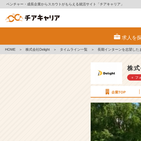
ベンチャー・成長企業からスカウトがもらえる就活サイト「チアキャリア」
長
期
求人を
イ
ン
HOME
＞
株式会社Delight
＞
タイムライン一覧
＞
長期インターンを志望した
タ
ー
ン
株式
を
＋ フ
志
望
し
企業TOP
た
ま
さ
か
の
理
由