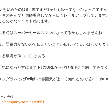
ンターンを始めたのは8月末でまだ1ヶ月も経ってないひよっこです
ン生のみんなと切磋琢磨しながら日々レベルアップしています
てるのかな？？とも感じます。
れる時はスーパーセールスマンになってるかもしれませんね！
り、語彙力がないので伝えたいことが伝わってるかはわかりま
る環境がDelightにはある！！
も気になった方はまず下↓のURLからぜひ説明会予約してみて
グラムではDelightの雰囲気がよーく知れるので @delight_to
===
らから↓
er.jp/company/seminar/3661