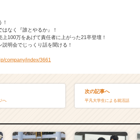
！
う！
ではなく『誰とやるか』！
上100万をあげて責任者に上がった21卒登壇！
ン説明会でじっくり話を聞ける！
r.jp/company/index/3661
次の記事へ
ジへ
平凡大学生による就活話