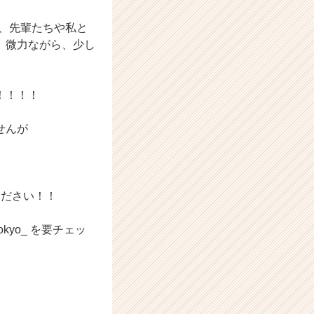
が、先輩たちや私と
。微力ながら、少し
！！！！
せんが
ください！！
kyo_ を要チェッ