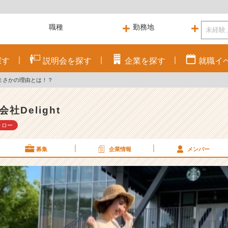
探す
説明会を
探す
企業を
探す
就職
イ
まさかの理由とは！？
会社Delight
ォロー
募集
企業情報
メンバー