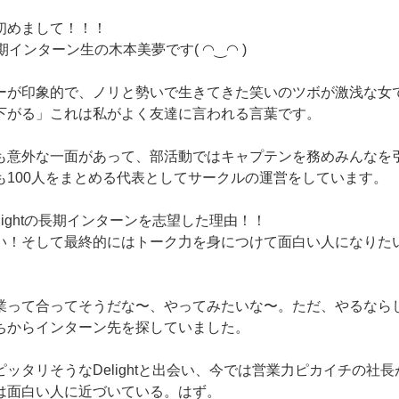
初めまして！！！
期インターン生の木本美夢です( ◠‿◠ )
ーが印象的で、ノリと勢いで生きてきた笑いのツボが激浅な女
下がる」これは私がよく友達に言われる言葉です。
も意外な一面があって、部活動ではキャプテンを務めみんなを
も100人をまとめる代表としてサークルの運営をしています。
lightの長期インターンを志望した理由！！
い！そして最終的にはトーク力を身につけて面白い人になりた
業って合ってそうだな〜、やってみたいな〜。ただ、やるなら
ちからインターン先を探していました。
ッタリそうなDelightと出会い、今では営業力ピカイチの社
は面白い人に近づいている。はず。