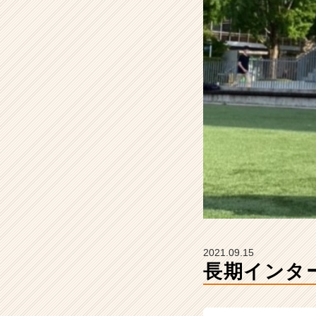
と
は！？
【株
式
会
社
D
e
l
i
g
h
t
の
タ
イ
ム
2021.09.15
ラ
長期インタ
イ
ン】
|