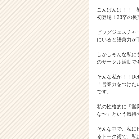
ベ
ン
こんばんは！！！
チ
初登場！23卒の長
ャ
ー・
ビッグジェスチャ
成
にいると語彙力が
長
企
業
しかしそんな私に
か
のサークル活動で
ら
ス
そんな私が！！De
カ
「営業力をつけた
ウ
です。
ト
が
届
私の性格的に「営
く
な〜」という気持
就
活
そんな中で、私にピ
サ
るトーク術で、私
イ