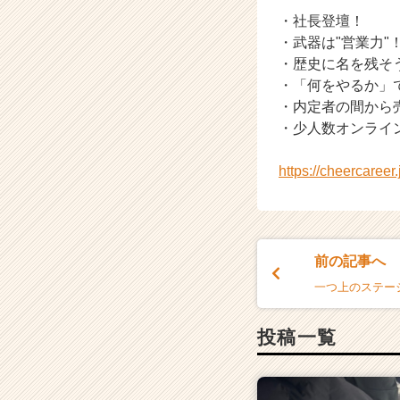
・社長登壇！
・武器は"営業力"
・歴史に名を残そ
・「何をやるか」
・内定者の間から売
・少人数オンライ
https://cheercaree
前の記事へ
一つ上のステー
投稿一覧