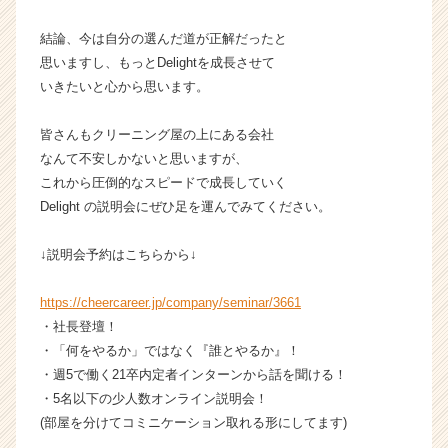
h
e
結論、今は自分の選んだ道が正解だったと
e
思いますし、もっとDelightを成長させて
r
いきたいと心から思います。
C
a
皆さんもクリーニング屋の上にある会社
r
なんて不安しかないと思いますが、
e
e
これから圧倒的なスピードで成長していく
r）
Delight の説明会にぜひ足を運んでみてください。
↓説明会予約はこちらから↓
https://cheercareer.jp/company/seminar/3661
・社長登壇！
・「何をやるか」ではなく『誰とやるか』！
・週5で働く21卒内定者インターンから話を聞ける！
・5名以下の少人数オンライン説明会！
(部屋を分けてコミニケーション取れる形にしてます)