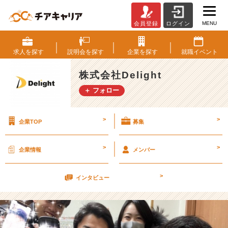
MENU
会員登録
ログイン
福
田
D
求人を
探す
説明会を
探す
企業を
探す
就職
イベント
e
l
株式会社Delight
i
＋ フォロー
g
h
t
>
>
企業TOP
募集
光
樹
1
>
>
企業情報
メンバー
歳
【株
>
式
インタビュー
会
社
D
e