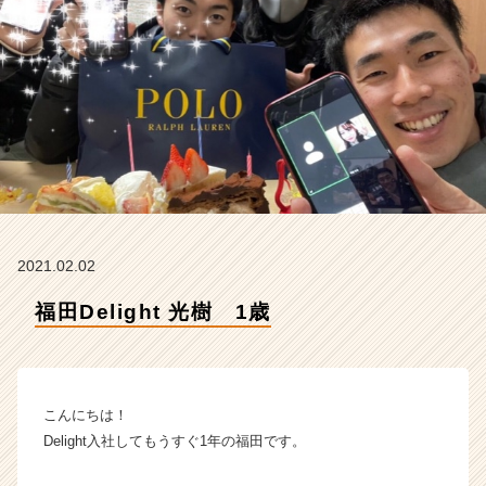
l
i
g
h
t
の
タ
イ
ム
ラ
イ
ン】
2021.02.02
|
ベ
福田Delight 光樹 1歳
ン
チ
ャ
ー・
こんにちは！
成
長
Delight入社してもうすぐ1年の福田です。
企
業