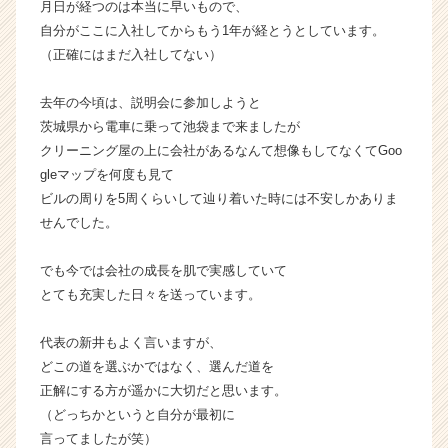
月日が経つのは本当に早いもので、
か
自分がここに入社してからもう1年が経とうとしています。
ら
（正確にはまだ入社してない）
ス
カ
去年の今頃は、説明会に参加しようと
ウ
ト
茨城県から電車に乗って池袋まで来ましたが
が
クリーニング屋の上に会社があるなんて想像もしてなくてGoo
届
gleマップを何度も見て
く
ビルの周りを5周くらいして辿り着いた時には不安しかありま
就
せんでした。
活
サ
でも今では会社の成長を肌で実感していて
イ
ト
とても充実した日々を送っています。
チ
ア
代表の新井もよく言いますが、
キ
どこの道を選ぶかではなく、選んだ道を
ャ
正解にする方が遥かに大切だと思います。
リ
（どっちかというと自分が最初に
ア
言ってましたが笑）
（C