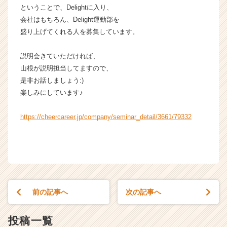
e
ということで、Delightに入り、
r）
会社はもちろん、Delight運動部を
盛り上げてくれる人を募集しています。
説明会きていただければ、
山根が説明担当してますので、
是非お話しましょう:)
楽しみにしています♪
https://cheercareer.jp/company/seminar_detail/3661/79332
前の記事へ
次の記事へ
投稿一覧