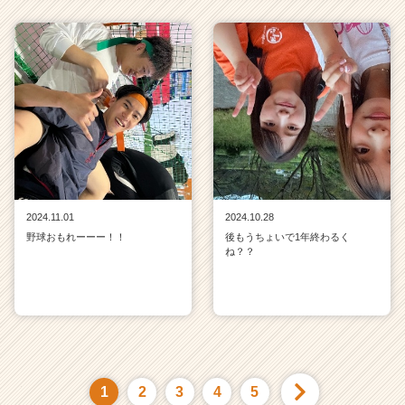
2024.11.01
2024.10.28
野球おもれーーー！！
後もうちょいで1年終わるく
ね？？
1
2
3
4
5