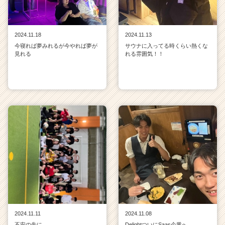
2024.11.18
2024.11.13
今寝れば夢みれるが今やれば夢が
サウナに入ってる時くらい熱くな
見れる
れる雰囲気！！
2024.11.11
2024.11.08
不安の先に…
DelightついにSaas企業へ