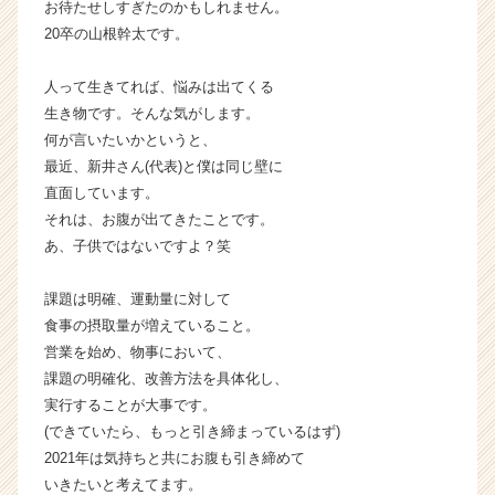
お待たせしすぎたのかもしれません。
く
20卒の山根幹太です。
就
活
人って生きてれば、悩みは出てくる
サ
生き物です。そんな気がします。
イ
ト
何が言いたいかというと、
チ
最近、新井さん(代表)と僕は同じ壁に
ア
直面しています。
キ
それは、お腹が出てきたことです。
ャ
あ、子供ではないですよ？笑
リ
ア
課題は明確、運動量に対して
（C
h
食事の摂取量が増えていること。
e
営業を始め、物事において、
e
課題の明確化、改善方法を具体化し、
r
実行することが大事です。
C
(できていたら、もっと引き締まっているはず)
a
2021年は気持ちと共にお腹も引き締めて
r
いきたいと考えてます。
e