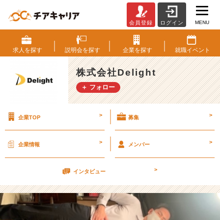
MENU
会員登録
ログイン
最
近
の
求人を
探す
説明会を
探す
企業を
探す
就職
イベント
悩
み。
株式会社Delight
【株
＋ フォロー
式
会
社
>
>
企業TOP
募集
D
e
l
>
>
企業情報
メンバー
i
g
>
h
インタビュー
t
の
タ
イ