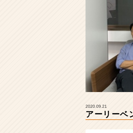
e
l
i
g
h
t
の
タ
イ
ム
ラ
イ
ン】
|
ベ
ン
チ
2020.09.21
ャ
アーリーベ
ー・
成
長