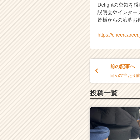
Delightの空気
（C
説明会やインター
h
e
皆様からの応募お待
e
r
https://cheercaree
C
a
r
e
e
前の記事へ
r）
日々の"当たり前
投稿一覧