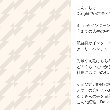
企
業
こんにちは！
か
Delightで内定
ら
ス
8月からインター
カ
今までの人生の中
ウ
ト
が
私自身がインター
届
アーリーベンチャ
く
就
先輩や同期はもち
活
どのくらい近いか
サ
社長にムダ毛の処
イ
ト
チ
そんな近い距離に
ア
ふつうの会社じゃ
キ
たくさんの事を自
ャ
こんな経験、Del
リ
ア