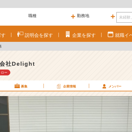
探す
説明会を
探す
企業を
探す
就職
イ
感
会社Delight
ォロー
募集
企業情報
メンバー