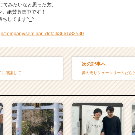
を感じてみたいなと思った方、
ン、絶賛募集中です！
ちしてます^_^
r.jp/company/seminar_detail/3661/82530
次の記事へ
"に感謝して
鼻の周りシュークリームだら