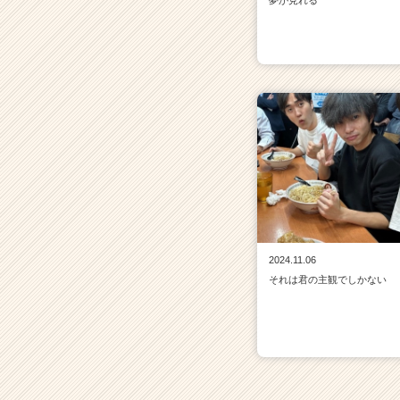
夢が見れる
2024.11.06
それは君の主観でしかない