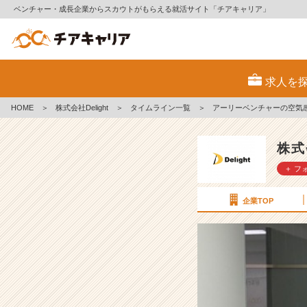
ベンチャー・成長企業からスカウトがもらえる就活サイト「チアキャリア」
ア
ー
求人を
リ
ー
HOME
＞
株式会社Delight
＞
タイムライン一覧
＞
アーリーベンチャーの空気
ベ
ン
チ
株式
ャ
＋ フ
ー
の
空
企業TOP
気
感
【株
式
会
社
D