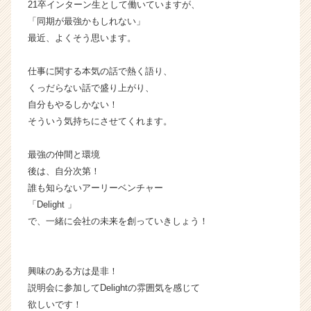
21卒インターン生として働いていますが、
業
「同期が最強かもしれない」
か
最近、よくそう思います。
ら
ス
仕事に関する本気の話で熱く語り、
カ
ウ
くっだらない話で盛り上がり、
ト
自分もやるしかない！
が
そういう気持ちにさせてくれます。
届
く
最強の仲間と環境
就
後は、自分次第！
活
誰も知らないアーリーベンチャー
サ
イ
「Delight 」
ト
で、一緒に会社の未来を創っていきしょう！
チ
ア
キ
興味のある方は是非！
ャ
説明会に参加してDelightの雰囲気を感じて
リ
欲しいです！
ア