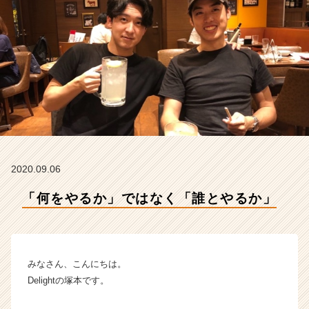
e
l
i
g
h
t
の
タ
イ
ム
ラ
イ
2020.09.06
ン】
|
「何をやるか」ではなく「誰とやるか」
ベ
ン
チ
ャ
みなさん、こんにちは。
ー・
成
Delightの塚本です。
長
企