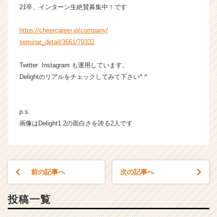
（C
21卒、インターン生絶賛募集中！です
h
e
https://cheercareer.jp/company/
e
seminar_detail/3661/79332
r
C
Twitter Instagram も運用しています。
a
Delightのリアルをチェックしてみて下さい^ ^
r
e
e
r）
p.s.
画像はDelight1.2の面白さを誇る2人です
前の記事へ
次の記事へ
投稿一覧