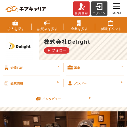
MENU
会員登録
ログイン
「何
を
や
求人を
探す
説明会を
探す
企業を
探す
就職
イベント
る
か」
株式会社Delight
で
＋ フォロー
は
な
く
>
>
企業TOP
募集
「誰
と
や
>
>
企業情報
メンバー
る
か」
>
【株
インタビュー
式
会
社
D