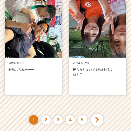
2024.11.01
2024.10.28
野球おもれーーー！！
後もうちょいで1年終わるく
ね？？
1
2
3
4
5