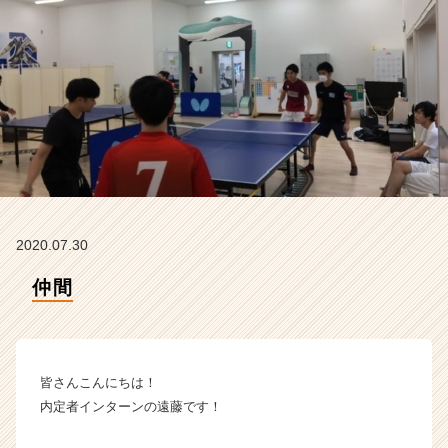
ン】
|
ベ
ン
チ
ャ
ー・
成
長
企
業
か
2020.07.30
ら
ス
仲間
カ
ウ
ト
が
皆さんこんにちは！
届
く
内定者インターンの遠藤です！
就
活