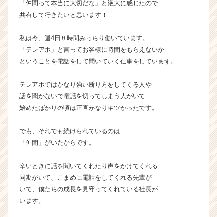
「仲間って本当に大切だな」と絶大に感じたので
サ
共有して行きたいと思います！
イ
ト
私は今、週4日８時間みっちり働いています。
チ
「テレアポ」と言ってお客様に時間をもらえないか
ア
キ
ということを電話をして聞いていく仕事をしています。
ャ
リ
テレアポではかなり強い断り方をしてくる人や
ア
話を聞かないで電話を切ってしまう人がいて
（C
始めたばかりの頃は正直かなりキツかったです。
h
e
でも、それでも続けられているのは
e
r
「仲間」がいたからです。
C
a
辛いときに話を聞いてくれたり声をかけてくれる
r
同期がいて、こまめに電話をしてくれる先輩が
e
いて、僕たちの成長を見守ってくれている社長が
e
います。
r）