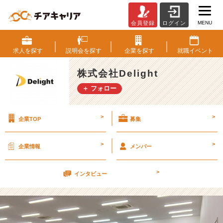
MENU
会員登録
ログイン
仲
間
【株
求人を
探す
説明会を
探す
企業を
探す
就職
イベント
式
会
株式会社Delight
社
＋ フォロー
D
e
l
>
>
企業TOP
募集
i
g
h
>
>
企業情報
メンバー
t
の
>
タ
インタビュー
イ
ム
ラ
イ