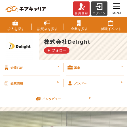
MENU
会員登録
ログイン
が
ん
ば
求人を
探す
説明会を
探す
企業を
探す
就職
イベント
り
ど
株式会社Delight
き。
＋ フォロー
【株
式
会
>
>
企業TOP
募集
社
D
e
>
>
企業情報
メンバー
l
i
>
g
インタビュー
h
t
の
タ