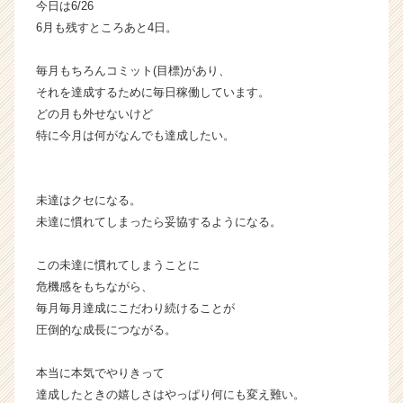
今日は6/26
届
6月も残すところあと4日。
く
就
毎月もちろんコミット(目標)があり、
活
それを達成するために毎日稼働しています。
サ
イ
どの月も外せないけど
ト
特に今月は何がなんでも達成したい。
チ
ア
キ
未達はクセになる。
ャ
未達に慣れてしまったら妥協するようになる。
リ
ア
（C
この未達に慣れてしまうことに
h
危機感をもちながら、
e
毎月毎月達成にこだわり続けることが
e
圧倒的な成長につながる。
r
C
本当に本気でやりきって
a
達成したときの嬉しさはやっぱり何にも変え難い。
r