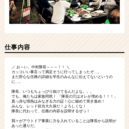
仕事内容
／ お～い、中村隊長～～～！！ ＼
カッコいい事言って満足そうに行ってしまったぞ…。
まだ肝心な任務の詳細を学生のみんなに伝えてないというの
に…。
隊長、いつもちょっぴり抜けてるんだよな。。。
でも、俺たちは家族同然！ 「隊長の穴はオレが埋める！！！」
真っ赤な情熱はみなぎる力の証！心に秘めて突き進め！
みんな、レッド担当大久保だ！よろしくな！
隊長に代わって、任務の内容を説明するぜっ！
我々がアウトドア事業に力を入れていることは隊長から説明が
あった通りだ。