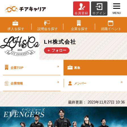
MENU
会員登録
ログイン
LH
株
式
求人を
探す
説明会を
探す
企業を
探す
就職
イベント
会
社
LH株式会社
の
＋ フォロー
採
用/
求
>
企業TOP
募集
人
-
コ
>
>
企業情報
メンバー
ロ
ナ
で
最終更新： 2023年11月27日 10:36
傷
つ
い
た