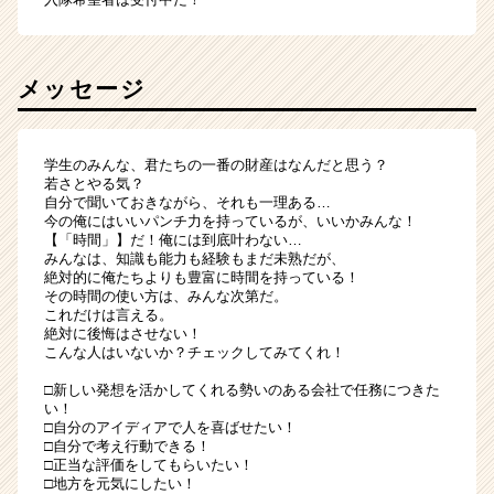
メッセージ
学生のみんな、君たちの一番の財産はなんだと思う？
若さとやる気？
自分で聞いておきながら、それも一理ある…
今の俺にはいいパンチ力を持っているが、いいかみんな！
【「時間」】だ！俺には到底叶わない…
みんなは、知識も能力も経験もまだ未熟だが、
絶対的に俺たちよりも豊富に時間を持っている！
その時間の使い方は、みんな次第だ。
これだけは言える。
絶対に後悔はさせない！
こんな人はいないか？チェックしてみてくれ！
□新しい発想を活かしてくれる勢いのある会社で任務につきた
い！
□自分のアイディアで人を喜ばせたい！
□自分で考え行動できる！
□正当な評価をしてもらいたい！
□地方を元気にしたい！