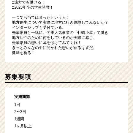
□遠方でも働ける！
□2023年卒の学生諸君！
一つでも当てはまったという人！
地方創生について実際に地方に行き体験してみないか？
インターシップも受付ている。
先輩隊員と一緒に、冬季人気事業の「牡蠣小屋」で働き
地方活性のために何をしているのか実際に感じ、
先輩隊員の想いに耳を傾けてみてくれ！
きっとみんなの中に開かれた想いが宿るはずだ。
健闘を祈る！
募集要項
実施期間
1日
2〜3日
1週間
1ヶ月以上