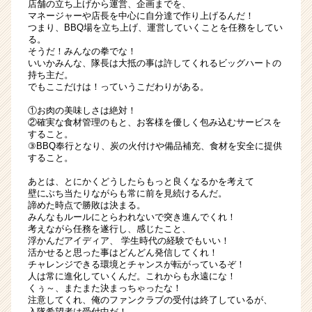
店舗の立ち上げから運営、企画までを、
マネージャーや店長を中心に自分達で作り上げるんだ！
つまり、BBQ場を立ち上げ、運営していくことを任務をしてい
る。
そうだ！みんなの拳でな！
いいかみんな、隊長は大抵の事は許してくれるビッグハートの
持ち主だ。
でもここだけは！っていうこだわりがある。
①お肉の美味しさは絶対！
②確実な食材管理のもと、お客様を優しく包み込むサービスを
すること。
③BBQ奉行となり、炭の火付けや備品補充、食材を安全に提供
すること。
あとは、とにかくどうしたらもっと良くなるかを考えて
壁にぶち当たりながらも常に前を見続けるんだ。
諦めた時点で勝敗は決まる。
みんなもルールにとらわれないで突き進んでくれ！
考えながら任務を遂行し、感じたこと、
浮かんだアイディア、 学生時代の経験でもいい！
活かせると思った事はどんどん発信してくれ！
チャレンジできる環境とチャンスが転がっているぞ！
人は常に進化していくんだ。これからも永遠にな！
くぅ～、またまた決まっちゃったな！
注意してくれ、俺のファンクラブの受付は終了しているが、
入隊希望者は受付中だ！