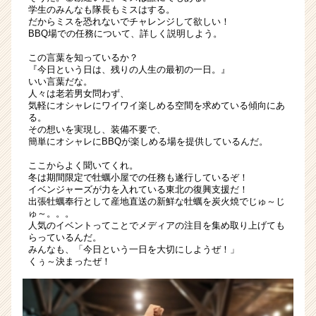
ャ
学生のみんなも隊長もミスはする。
だからミスを恐れないでチャレンジして欲しい！
ー・
BBQ場での任務について、詳しく説明しよう。
成
長
この言葉を知っているか？
企
『今日という日は、残りの人生の最初の一日。』
いい言葉だな。
業
人々は老若男女問わず、
か
気軽にオシャレにワイワイ楽しめる空間を求めている傾向にあ
ら
る。
ス
その想いを実現し、装備不要で、
カ
簡単にオシャレにBBQが楽しめる場を提供しているんだ。
ウ
ここからよく聞いてくれ。
ト
冬は期間限定で牡蠣小屋での任務も遂行しているぞ！
が
イベンジャーズが力を入れている東北の復興支援だ！
届
出張牡蠣奉行として産地直送の新鮮な牡蠣を炭火焼でじゅ～じ
ゅ～。。。
く
人気のイベントってことでメディアの注目を集め取り上げても
就
らっているんだ。
活
みんなも、「今日という一日を大切にしようぜ！」
サ
くぅ～決まったぜ！
イ
ト
チ