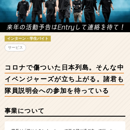
日
本
列
島。
そ
ん
な
インターン・学生バイト
中
サービス
イ
ベ
ン
コロナで傷ついた日本列島。そんな中
ジ
ャ
イベンジャーズが立ち上がる。諸君も
ー
ズ
隊員説明会への参加を待っている
が
立
ち
事業について
上
が
る。
諸