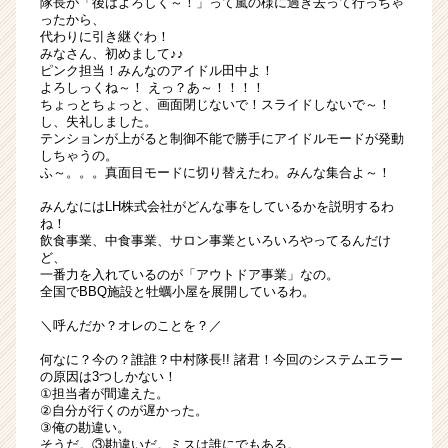
隊長が「後はよろしく～！」って嵐の様に過ぎ去って行っちゃ
君
ったから、
代わりに引き継ぐわ！
も
みなさん、初めまして♪♪
隊
ピンク担当！みんなのアイドル田中よ！
員
よろしっくね～！ えっ？あ～！！！！
説
ちょっとちょっと、画面閉じないで！スライドしないで～！
し、失礼しました。
明
テンションが上がると制御不能で勝手にアイドルモードが発動
会
しちゃうの。
へ
ふ～。。。真面目モードに切り替えたわ。みんな集合よ～！
の
みんなにはLH株式会社がどんな事をしているかを説明するわ
参
ね！
加
飲食事業、中食事業、サロン事業といろいろやってるんだけ
を
ど、
待
一番力を入れているのが「アウトドア事業」なの。
っ
全国でBBQ施設と牡蠣小屋を展開しているわ。
て
＼呼んだか？オレのことを？／
い
る
何なに？今の？誰誰？中村隊長!! 諸君！今回のシステムエラー
|
の原因は3つしかない！
①担当者が間違えた。
ベ
②自分が行くのが遅かった。
ン
③俺の勘違い。
チ
そうだ。③勘違いだ。ミスは誰にでもある。