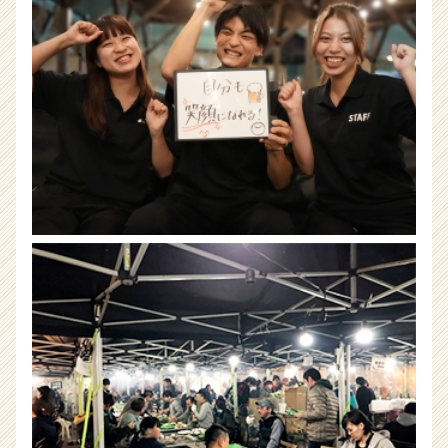
ア
キ
ャ
リ
ア
（CheerCareer）