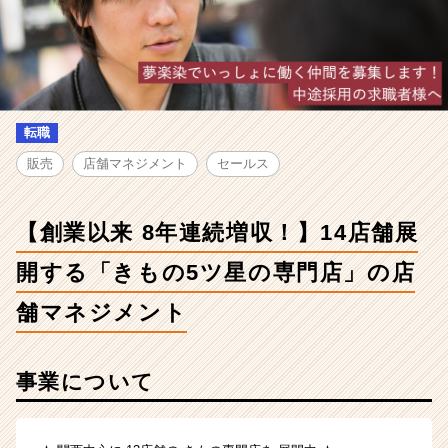
連
続
増
収！】
14
店
舗
転職
展
販売
店舗マネジメント
セールス
開
す
る
【創業以来 8年連続増収！】14店舗展
「き
も
開する「きもの5ツ星の専門店」の店
の
5
舗マネジメント
ツ
星
の
事業について
専
門
店」
の