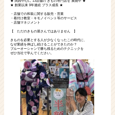
★ 関西中心に 13店舗の きもの専門店を 展開中 ★
店
★ 創業以来 9年連続 プラス成長 ★
舗
・店舗での和装に関する販売・営業
マ
・着付け教室・キモノイベント等のサービス
ネ
・店舗マネジメント
ジ
【 ただのきもの屋さんではありません 】
メ
ン
きものを必要とする人が少なくなったこの時代に、
ト
なぜ業績を伸ばし続けることができたのか？
|
ブルーオーシャンで勝ち残るためのテクニックを
ぜひ当社で学んでください。
ベ
ン
チ
ャ
ー・
成
長
企
業
か
ら
ス