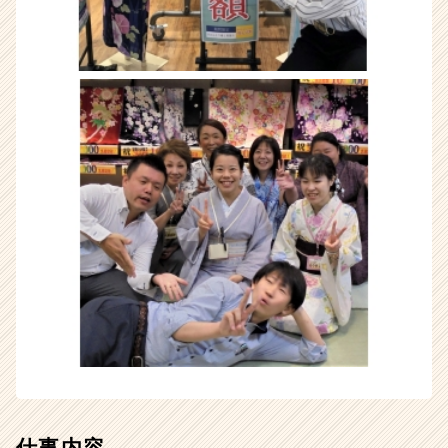
カ
ウ
ト
が
届
く
就
活
サ
イ
ト
チ
ア
キ
ャ
リ
ア
（CheerCareer）
仕事内容