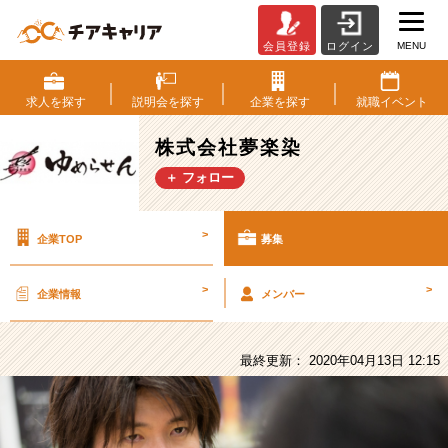
MENU
会員登録
ログイン
株
式
会
求人を
探す
説明会を
探す
企業を
探す
就職
イベント
社
夢
株式会社夢楽染
楽
＋ フォロー
染
の
採
>
企業TOP
募集
用/
求
人
>
>
企業情報
メンバー
-
【創
業
最終更新： 2020年04月13日 12:15
以
来
8
年