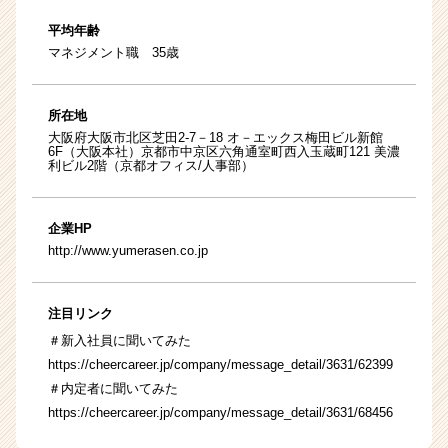
平均年齢
マネジメント職 35歳
所在地
大阪府大阪市北区芝田2-7－18 オ－エックス梅田ビル新館
6F（大阪本社）京都市中京区六角通室町西入玉蔵町121 美濃
利ビル2階（京都オフィス/人事部）
企業HP
http://www.yumerasen.co.jp
注目リンク
＃新入社員に聞いてみた
https://cheercareer.jp/company/message_detail/3631/62399
＃内定者に聞いてみた
https://cheercareer.jp/company/message_detail/3631/68456