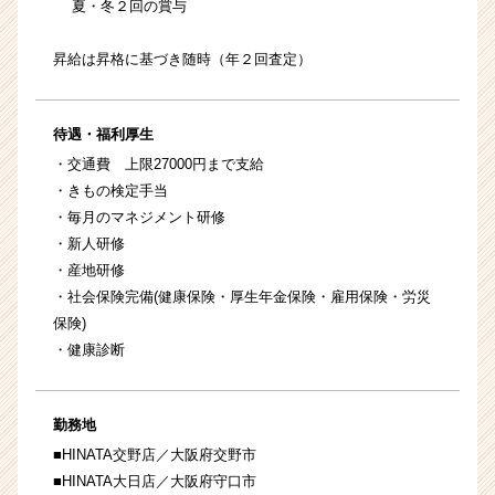
夏・冬２回の賞与
昇給は昇格に基づき随時（年２回査定）
待遇・福利厚生
・交通費 上限27000円まで支給
・きもの検定手当
・毎月のマネジメント研修
・
新人研修
・
産地研修
・社会保険完備(健康保険・厚生年金保険・雇用保険・労災
保険)
・健康診断
勤務地
■HINATA交野店／大阪府交野市
■HINATA大日店／大阪府守口市