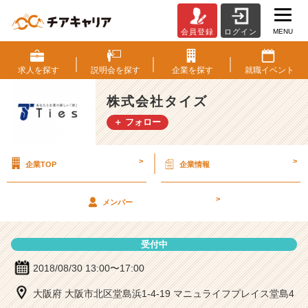
MENU
会員登録
ログイン
株
式
会
求人を
探す
説明会を
探す
企業を
探す
就職
イベント
社
タ
株式会社タイズ
イ
＋ フォロー
ズ
の
説
>
>
企業TOP
企業情報
明
会
詳
>
メンバー
細
|
ベ
受付中
ン
チ
2018/08/30 13:00〜17:00
ャ
大阪府 大阪市北区堂島浜1-4-19 マニュライフプレイス堂島4
ー・