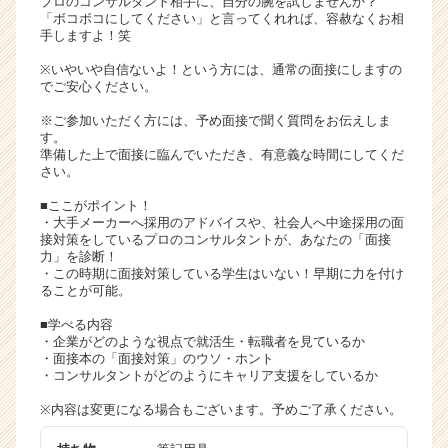
プロのコンサルタント相手に、自分の腕を試しませんか？
「ボコボコにしてください」と言ってくれれば、容赦なくお相
リ
手しますよ！笑
ア
（C
※いやいや自信ないよ！という方には、通常の面接にしますの
h
でご安心ください。
e
※ご参加いただく方には、予め面接で聞く質問をお伝えしま
e
す。
r
準備した上で面接に臨んでいただき、有意義な時間にしてくだ
C
さい。
a
■ここがポイント！
r
・大手メーカーへ採用のアドバイスや、社会人へ中途採用の面
e
接対策をしているプロのコンサルタントが、あなたの「面接
e
力」を診断！
r）
・この時期に面接対策している学生はいない！早期に力を付け
ることが可能。
■学べる内容
・企業がどのような視点で就活生・転職者を見ているか
・面接本の「面接対策」のウソ・ホント
・コンサルタントがどのようにキャリア支援をしているか
※内容は変更になる場合もございます。予めご了承ください。