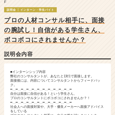
成
F
長
説明会
インターン・学生バイト
企
業
プロの人材コンサル相手に、面接
か
ら
の腕試し！自信がある学生さん、
ス
ボコボコにされませんか？
カ
ウ
ト
説明会内容
が
届
く
就
■インターンシップ内容
弊社のコンサルタントが、あなたと1対1で面接します。
活
面接後には、内容についてコンサルタントからフィードバッ
サ
ク。
イ
━…━…━…━…━…━…━…━…━…━…━…━
ト
自分は面接に自信がある！という学生さん、
プロのコンサルタントにボコボコにされませんか？！
チ
━…━…━…━…━…━…━…━…━…━…━…━
ア
社会人への面接対策や、大手・優良メーカーへ面接アドバイス
キ
をしている
ャ