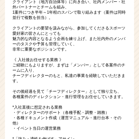
クライアント（地方自治体等）に向き合い、社内メンバー・社
外パートナーとチームを組み、
1案件につき半年～1年程のスパンで取り組みます（案件は同時
並行で複数を担当）。
クライアントの要望を汲みながら、参加してくださるスポーツ
愛好家の皆さんにとっても
魅力的な内容となるよう企画を練り上げ、また社内外のメンバ
ーのタスクや予算も管理していく、
非常に重要なポジションです。
《 入社後お任せする業務 》
ご経験にもよりますが、まずは「メンバー」として各案件のチ
ームに入り、
チーフディレクターのもと、私達の事業を経験していただきま
す。
その後経過を見て「チーフディレクター」として独り立ち、
各種案件のディレクション・進行管理をお任せしていきます。
*入社直後に想定される業務
・ディレクターのサポート（各種手配・調整・雑務）
・各種ドキュメント作成（運営マニュアル・進行台本・その
他）
・イベント当日の運営業務
*「強み・適性を伸ばす」アサイン