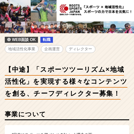
人
-
【中
途】
「ス
ポ
ー
WEB面談 OK
転職
ツ
地域活性化事業
企画運営
ディレクター
ツ
ー
リ
【中途】「スポーツツーリズム×地域
ズ
ム
活性化」を実現する様々なコンテンツ
×
地
を創る、チーフディレクター募集！
域
活
性
事業について
化」
を
実
現