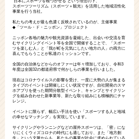
“日本にスポーツを根づかせる”という理念の下、
す
スポーツツーリズム（スポーツ＋観光）を活用した地域活性化
事業を行う当社。
る
様々
私たちの考えが最も色濃く反映されているのが、主催事業
な
◆「ツール・ド・ニッポン」プロジェクト
コ
ニッポン各地の魅力や観光資源を凝縮した、出会いや交流を育
ン
むサイクリングイベント等を全国で開催することで、「スポー
テ
ツを楽しむ人」と「我が町を元気にしたい地方の人」の両方に
ン
喜んでもらうことが私達のミッションです。
ツ
全国の自治体などからのオファーは年々増加しており、令和3
を
年度は全国32の都道府県で何かしらの事業を行いました。
創
る、
現在はコロナウイルスの影響を受け、一度に大勢の人が集まる
チ
タイプのイベントは開催しにくい状況ですが、自社開発のスマ
ー
ホアプリを使った期間分散型イベント、キャンプとサイクリン
グを組み合わせた新事業等、新たな取り組みにも積極的にチャ
フ
レンジ。
デ
ィ
イベントに限らず、幅広い手法を使い「スポーツする人と地域
レ
の幸せなマッチング」を実現しています。
ク
サイクリングやランニングなどの屋外スポーツは、「密」にな
タ
りにくくウィズコロナの時代にも適しており、また「地方創
ー
生」という文脈からも、私たちの事業が社会に求められている