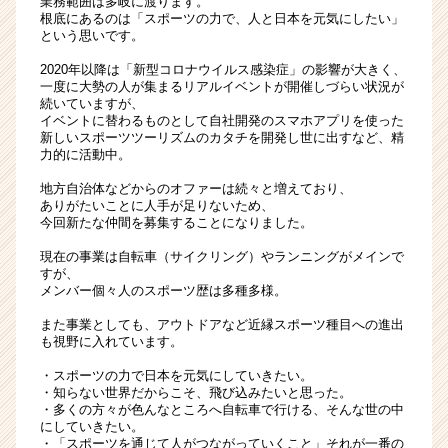
業務範囲は多岐に渡ります。
根底にあるのは「スポーツの力で、人と日本を元気にしたい」
という思いです。
2020年以降は「新型コロナウイルス感染症」の影響が大きく、
一度に大勢の人が集まるリアルイベントが開催しづらい状況が
続いていますが、
イベントに替わるものとして自社開発のスマホアプリを使った
新しいスポーツツーリズムのカタチを開発し世に出すなど、精
力的に活動中。
地方自治体などからのオファーは続々と増えており、
ありがたいことに人手が足りないため、
今回新たな仲間を募集することになりました。
現在の事業は自転車（サイクリング）やランニングがメインで
すが、
メンバー個々人のスポーツ歴は多種多様。
また事業としても、アウトドアなど近縁スポーツ種目への進出
も視野に入れています。
・スポーツの力で日本を元気にしていきたい。
・知らない世界だからこそ、飛び込みたいと思った。
・多くの方々が色んなところへ自転車で行ける、そんな世の中
にしていきたい。
・「スポーツを通じて人がつながっていくこと」それが一番の