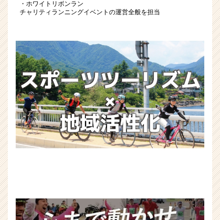
就
・ホワイトリボンラン
チャリティランニングイベントの運営全般を担当
活
サ
イ
ト
チ
ア
キ
ャ
リ
ア
（CheerCareer）