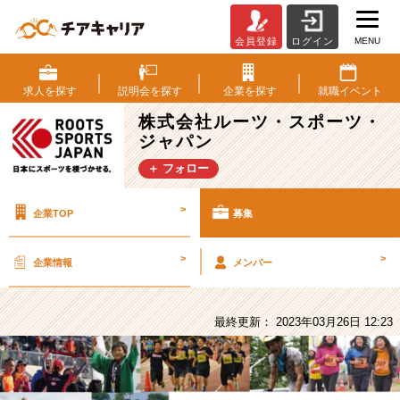
MENU
会員登録
ログイン
株
式
会
求人を
探す
説明会を
探す
企業を
探す
就職
イベント
社
株式会社ルーツ・スポーツ・
ル
ジャパン
ー
ツ・
＋ フォロー
ス
ポ
>
企業TOP
募集
ー
ツ・
ジ
>
>
企業情報
メンバー
ャ
パ
ン
最終更新： 2023年03月26日 12:23
の
採
用/
求