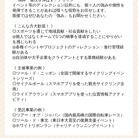
イベント等のディレクション以外にも、個々人の強みや個性を
発揮できることがあれば様々な役割をお任せします。
面接ではぜひあなたの「強み」もお聞かせください。
《 こんな方大歓迎！ 》
◎スポーツを通じて地域貢献・社会貢献をしたい
◎個人ではなくチームで1つの物事を達成することにやりがい
を感じられる
◎各種イベントやプロジェクトのディレクション・進行管理経
験がある
◎自治体や大手企業をクライアントとする業務経験がある
《 主催事業の例 》
◎
ツール・ド・ニッポン
（全国で開催するサイクリングイベン
トシリーズ）
◎
サイクルボール
（スマホアプリを使った観光サイクリング企
画）
◎
ライドアラウンド
（スマホアプリを使った位置情報アクティ
ビティ）
《 受託事業の例 》
◎ツアー・オブ・ジャパン（国内最高峰の国際自転車レース）
◎ツール・ド・東北（東日本大震災の復興支援イベント）
◎ホワイトリボンラン（チャリティランニングイベント）