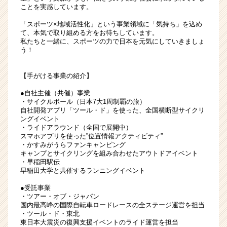
募
ことを実感しています。
集！
「スポーツ×地域活性化」という事業領域に「気持ち」を込め
|
て、本気で取り組める方をお待ちしています。
ベ
私たちと一緒に、スポーツの力で日本を元気にしていきましょ
ン
う！
チ
ャ
【手がける事業の紹介】
ー・
成
●自社主催（共催）事業
長
・サイクルボール（日本7大1周制覇の旅）
自社開発アプリ「ツール・ド」を使った、全国横断型サイクリ
企
ングイベント
業
・ライドアラウンド（全国で展開中）
か
スマホアプリを使った”位置情報アクティビティ”
ら
・かすみがうらファンキャンピング
キャンプとサイクリングを組み合わせたアウトドアイベント
ス
・早稲田駅伝
カ
早稲田大学と共催するランニングイベント
ウ
ト
●受託事業
・ツアー・オブ・ジャパン
が
国内最高峰の国際自転車ロードレースの全ステージ運営を担当
届
・ツール・ド・東北
く
東日本大震災の復興支援イベントのライド運営を担当