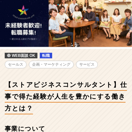
コ
ン
サ
ル
タ
ン
ト】
仕
事
WEB面談 OK
転職
で
得
セールス
企画・マーケティング
サービス
た
経
験
【ストアビジネスコンサルタント】仕
が
人
事で得た経験が人生を豊かにする働き
生
を
方とは？
豊
か
に
事業について
す