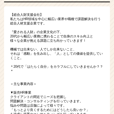
る
働
【総合人財支援会社】
き
私たちはHR領域を中心に幅広い業界や職種で課題解決を行う
方
総合人材支援企業です。
と
は？
『愛される人財』の企業文化の下、
20代から幅広い業務に携わることで自身のスキル向上と
|
様々な企業が抱える課題に立ち向かっていきます！
ベ
ン
機械では出来ない、人でしか出来ないこと、
チ
それは「感動」を生み出し、「人」としての価値を提供してい
くこと。
ャ
ー・
＊20代で「はたらく自分」をカラフルにしていきませんか？？
成
＊
長
企
＜主な事業内容＞
業
か
▼販売HR事業
ら
クライアントの間近でニーズを把握し
ス
問題解決・コンサルティングを行っていきます。
悩みや問題は店舗によって様々です。
カ
「もっとより良くするためにはどうしたら良いか？」
ウ