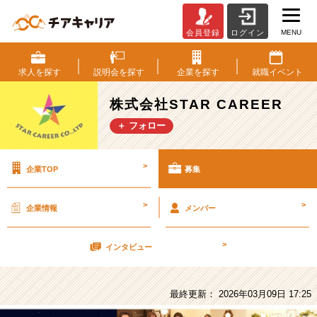
MENU
会員登録
ログイン
株
式
会
求人を
探す
説明会を
探す
企業を
探す
就職
イベント
社
STAR
株式会社STAR CAREER
CAREER
＋ フォロー
の
採
用/
>
企業TOP
募集
求
人
-
>
>
企業情報
メンバー
【ス
ト
>
ア
インタビュー
ビ
ジ
ネ
最終更新： 2026年03月09日 17:25
ス