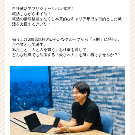
↓
自社就活アプリ☆キャリポ☆運営！
就活しながらポイ活！
就活の情報格差をなくし本質的なキャリア形成を目的とした就
活を支援するアプリ！
売り上げ300億規模のD-POPSグループから「人財」に特化し
た企業として誕生。
私たちと「人と人を繋ぐ」お仕事を通して、
どんな組織でも活躍する「愛され力」を身に着けませんか？