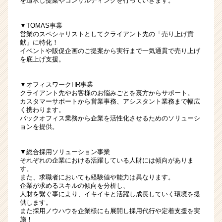
を追求し提案やコンサルティングを行っていきます。
ト
が
▼TOMAS事業
届
営業のスペシャリストとしてクライアント先の「売り上げ貢
く
献」に特化！
就
イベントや販促企画のご提案から実行まで一気通貫で売り上げ
活
を底上げ支援。
サ
イ
▼オフィスワークHR事業
ト
クライアント先やお客様のお悩みごとを裏方からサポート。
チ
カスタマーサポートから営業事務、アシスタント業務まで幅広
ア
く携わります。
バックオフィス業務から企業を活性化させるためのソリューシ
キ
ョンを提供。
ャ
リ
ア
▼総合採用ソリューション事業
それぞれの企業における活躍している人財には傾向がありま
（CheerCareer）
す。
また、求職者においても経験値や能力は異なります。
企業が求めるスキルの傾向を分析し、
人財を繋ぐ事により、イキイキと活躍し成長していく環境を提
供します。
また採用ノウハウを企業様にも展開し採用代行や定着支援を実
施！