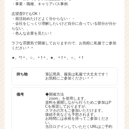
・事業・職種、キャリアパス事例
志望度0でもOK！
・就活始めたけどよく分からない・・
・会社をじっくり理解したいけど自分に合っている部分が分か
らない、、
・色んな企業を見たい！
ラフな雰囲気で開催しておりますので、お気軽に私服でご参加
ください＾＾
★。*†＊。☆。＊†＊。★。＊†＊。☆。＊†
持ち物
筆記用具、服装は私服で大丈夫です！
お気軽にご参加ください＾＾
備考
◆開催方法
「zoom」を使用します。
資料を展開しながら行うためご参加はP
Cを推奨しておりますが、
スマホの方もご参加いただけます。
接続不良なども予想されます。
お時間には余裕を持ってご参加くださ
い。
当日ログインしていただくURLはご予約