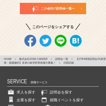
この会社の説明会一覧へ
このページをシェアする
HOME
＞
株式会社STAR CAREER
＞
説明会一覧
＞
【27卒WEB説明会/代表登
壇・面接確約】未来の経営幹部候補大募集！
＞
日程詳細
SERVICE
就職サービス
求人を探す
説明会を探す
企業を探す
就職イベントを探す