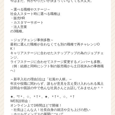
今はまだ、何がやりたいか決まっていなくても大丈夫。
サ
～選べる職種やステージ～
イ
社会人スタート時に選べる職種は
ト
・販売HR
チ
・カスタマーサポート
ア
・法人営業
の3職種。
キ
ャ
～ジョブチェンジ事例多数～
リ
最初に選んだ職種が合わなくても別の職種で再チャレンジO
ア
K！
キャリアステージに合わせたステップアップの為のジョブチェ
（C
ンジ、
h
ライフステージに合わせてステージ変更するメンバーも多数。
e
（例：結婚と同時にシフト制の販売職から土日祝休みの事務職
e
へ）
r
～新卒入社の理由1位は「社風や人柄」～
C
年次や役職に関わらず、誰もが意見を言え受け入れられる風土
a
説明会や面談の中で色んな社員さんとお話してみませんか＾＾
r
e
★。*†＊。☆。＊†＊。★。＊†＊。☆。＊†
WEB説明会：
e
オンライン上で1時間ほどで開催！
r）
・社長はこんな人！社長自身の就活や立ち上げの想い
・ホールディングスの展開について