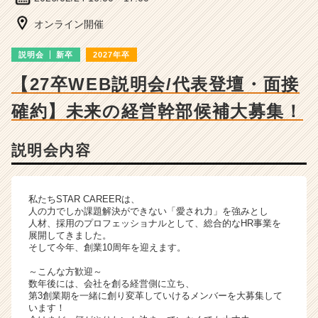
細
|
オンライン開催
ベ
ン
説明会
新卒
2027年卒
チ
ャ
【27卒WEB説明会/代表登壇・面接
ー・
確約】未来の経営幹部候補大募集！
成
長
企
説明会内容
業
か
ら
ス
私たちSTAR CAREERは、
人の力でしか課題解決ができない「愛され力」を強みとし
カ
人材、採用のプロフェッショナルとして、総合的なHR事業を
ウ
展開してきました。
ト
そして今年、創業10周年を迎えます。
が
～こんな方歓迎～
届
数年後には、会社を創る経営側に立ち、
く
第3創業期を一緒に創り変革していけるメンバーを大募集して
就
います！
活