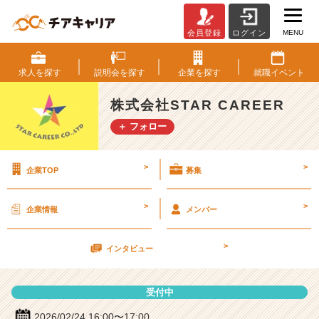
MENU
会員登録
ログイン
株
式
会
求人を
探す
説明会を
探す
企業を
探す
就職
イベント
社
S
株式会社STAR CAREER
T
＋ フォロー
A
R
C
>
>
企業TOP
募集
A
R
E
>
>
企業情報
メンバー
E
R
>
の
インタビュー
説
明
受付中
会
詳
2026/02/24 16:00〜17:00