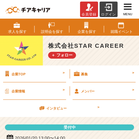
MENU
会員登録
ログイン
株
式
会
求人を
探す
説明会を
探す
企業を
探す
就職
イベント
社
S
株式会社STAR CAREER
T
＋ フォロー
A
R
C
>
>
企業TOP
募集
A
R
E
>
>
企業情報
メンバー
E
R
>
の
インタビュー
説
明
受付中
会
詳
2026/01/20 13:00〜14:00