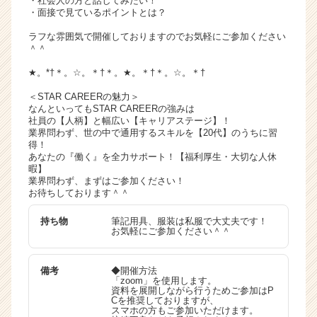
・社会人の方と話してみたい！
・面接で見ているポイントとは？
ラフな雰囲気で開催しておりますのでお気軽にご参加ください
＾＾
★。*†＊。☆。＊†＊。★。＊†＊。☆。＊†
＜STAR CAREERの魅力＞
なんといってもSTAR CAREERの強みは
社員の【人柄】と幅広い【キャリアステージ】！
業界問わず、世の中で通用するスキルを【20代】のうちに習
得！
あなたの『働く』を全力サポート！【福利厚生・大切な人休
暇】
業界問わず、まずはご参加ください！
お待ちしております＾＾
持ち物
筆記用具、服装は私服で大丈夫です！
お気軽にご参加ください＾＾
備考
◆開催方法
「zoom」を使用します。
資料を展開しながら行うためご参加はP
Cを推奨しておりますが、
スマホの方もご参加いただけます。