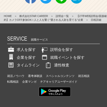
HOME
＞
株式会社STAR CAREER
＞
説明会一覧
＞
【27卒WEB説明会/面接確
約】カメラOFF参加OK☆人と人を繋ぐ”愛される人財を育てる”企業
＞
日程詳細
SERVICE
就職サービス
求人を探す
説明会を探す
企業を探す
就職イベントを探す
タイムライン
適性検査
就活ノウハウ
選考体験談
スペシャルコンテンツ
就活相談
転職相談
企業マンガ
チアキャリアユーザーガイド