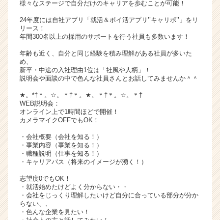
様々なステージで自分だけのキャリアを歩むことが可能！
サ
イ
24年度には自社アプリ「就活＆ポイ活アプリ’’キャリポ’’」をリ
リース！
ト
年間300名以上の採用のサポートを行う社員も多数います！
チ
ア
年齢も近く、自分と同じ経験を積み理解がある社員が多いた
キ
め、
新卒・中途の入社理由1位は「社風や人柄」！
ャ
説明会や面談の中で色んな社員さんとお話してみませんか＾＾
リ
ア
★。*†＊。☆。＊†＊。★。＊†＊。☆。＊†
（C
WEB説明会：
オンライン上で1時間ほどで開催！
h
カメラマイクOFFでもOK！
e
e
・会社概要（会社を知る！）
r
・事業内容（事業を知る！）
・職種説明（仕事を知る！）
C
・キャリアパス（将来のイメージが湧く！）
a
r
志望度0でもOK！
e
・就活始めたけどよく分からない・・
e
・会社をじっくり理解したいけど自分に合っている部分が分か
らない、、
r）
・色んな企業を見たい！