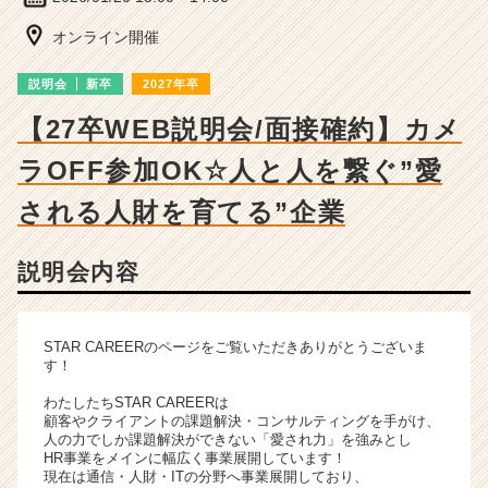
細
|
オンライン開催
ベ
ン
説明会
新卒
2027年卒
チ
ャ
【27卒WEB説明会/面接確約】カメ
ー・
ラOFF参加OK☆人と人を繋ぐ”愛
成
長
される人財を育てる”企業
企
業
か
説明会内容
ら
ス
カ
STAR CAREERのページをご覧いただきありがとうございま
ウ
す！
ト
が
わたしたちSTAR CAREERは
届
顧客やクライアントの課題解決・コンサルティングを手がけ、
人の力でしか課題解決ができない「愛され力」を強みとし
く
HR事業をメインに幅広く事業展開しています！
就
現在は通信・人財・ITの分野へ事業展開しており、
活