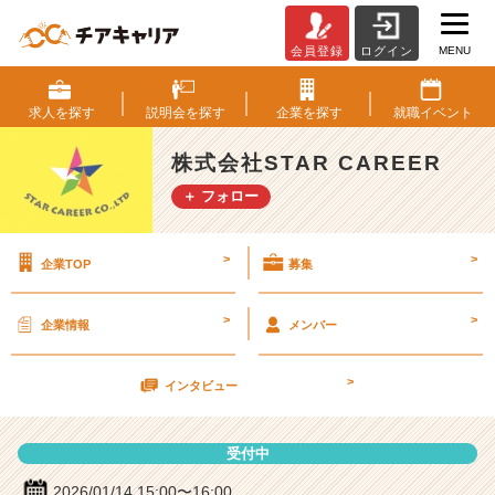
MENU
会員登録
ログイン
株
式
会
求人を
探す
説明会を
探す
企業を
探す
就職
イベント
社
S
株式会社STAR CAREER
T
＋ フォロー
A
R
C
>
>
企業TOP
募集
A
R
E
>
>
企業情報
メンバー
E
R
>
の
インタビュー
説
明
受付中
会
詳
2026/01/14 15:00〜16:00