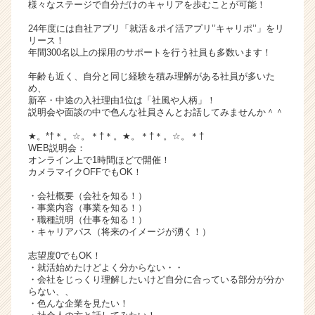
様々なステージで自分だけのキャリアを歩むことが可能！
サ
イ
24年度には自社アプリ「就活＆ポイ活アプリ’’キャリポ’’」をリ
リース！
ト
年間300名以上の採用のサポートを行う社員も多数います！
チ
ア
年齢も近く、自分と同じ経験を積み理解がある社員が多いた
キ
め、
新卒・中途の入社理由1位は「社風や人柄」！
ャ
説明会や面談の中で色んな社員さんとお話してみませんか＾＾
リ
ア
★。*†＊。☆。＊†＊。★。＊†＊。☆。＊†
（C
WEB説明会：
オンライン上で1時間ほどで開催！
h
カメラマイクOFFでもOK！
e
e
・会社概要（会社を知る！）
r
・事業内容（事業を知る！）
・職種説明（仕事を知る！）
C
・キャリアパス（将来のイメージが湧く！）
a
r
志望度0でもOK！
e
・就活始めたけどよく分からない・・
e
・会社をじっくり理解したいけど自分に合っている部分が分か
らない、、
r）
・色んな企業を見たい！