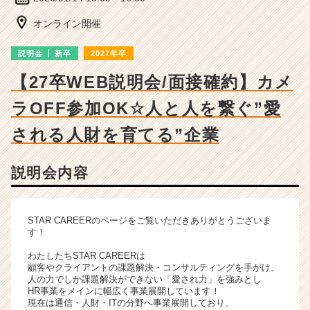
細
|
オンライン開催
ベ
ン
説明会
新卒
2027年卒
チ
ャ
【27卒WEB説明会/面接確約】カメ
ー・
ラOFF参加OK☆人と人を繋ぐ”愛
成
長
される人財を育てる”企業
企
業
か
説明会内容
ら
ス
カ
STAR CAREERのページをご覧いただきありがとうございま
ウ
す！
ト
が
わたしたちSTAR CAREERは
届
顧客やクライアントの課題解決・コンサルティングを手がけ、
人の力でしか課題解決ができない「愛され力」を強みとし
く
HR事業をメインに幅広く事業展開しています！
就
現在は通信・人財・ITの分野へ事業展開しており、
活