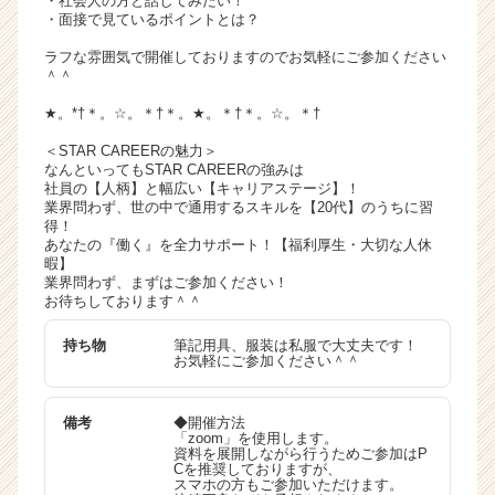
・社会人の方と話してみたい！
・面接で見ているポイントとは？
ラフな雰囲気で開催しておりますのでお気軽にご参加ください
＾＾
★。*†＊。☆。＊†＊。★。＊†＊。☆。＊†
＜STAR CAREERの魅力＞
なんといってもSTAR CAREERの強みは
社員の【人柄】と幅広い【キャリアステージ】！
業界問わず、世の中で通用するスキルを【20代】のうちに習
得！
あなたの『働く』を全力サポート！【福利厚生・大切な人休
暇】
業界問わず、まずはご参加ください！
お待ちしております＾＾
持ち物
筆記用具、服装は私服で大丈夫です！
お気軽にご参加ください＾＾
備考
◆開催方法
「zoom」を使用します。
資料を展開しながら行うためご参加はP
Cを推奨しておりますが、
スマホの方もご参加いただけます。