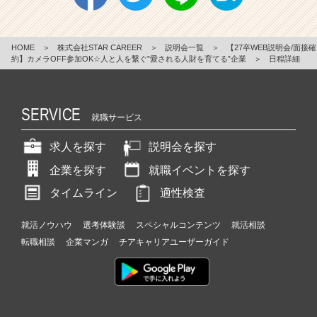
HOME
＞
株式会社STAR CAREER
＞
説明会一覧
＞
【27卒WEB説明会/面接確
約】カメラOFF参加OK☆人と人を繋ぐ”愛される人財を育てる”企業
＞
日程詳細
SERVICE
就職サービス
求人を探す
説明会を探す
企業を探す
就職イベントを探す
タイムライン
適性検査
就活ノウハウ
選考体験談
スペシャルコンテンツ
就活相談
転職相談
企業マンガ
チアキャリアユーザーガイド