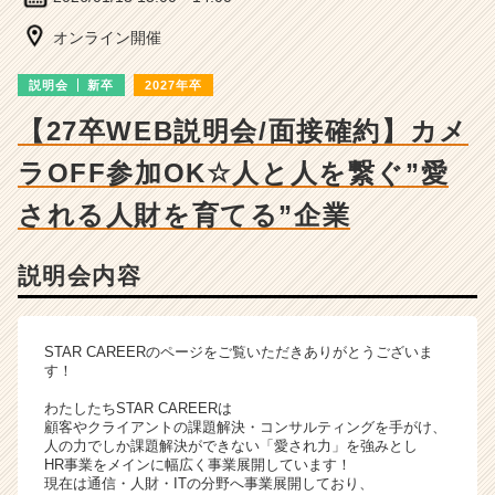
細
|
オンライン開催
ベ
ン
説明会
新卒
2027年卒
チ
ャ
【27卒WEB説明会/面接確約】カメ
ー・
ラOFF参加OK☆人と人を繋ぐ”愛
成
長
される人財を育てる”企業
企
業
か
説明会内容
ら
ス
カ
STAR CAREERのページをご覧いただきありがとうございま
ウ
す！
ト
が
わたしたちSTAR CAREERは
届
顧客やクライアントの課題解決・コンサルティングを手がけ、
人の力でしか課題解決ができない「愛され力」を強みとし
く
HR事業をメインに幅広く事業展開しています！
就
現在は通信・人財・ITの分野へ事業展開しており、
活