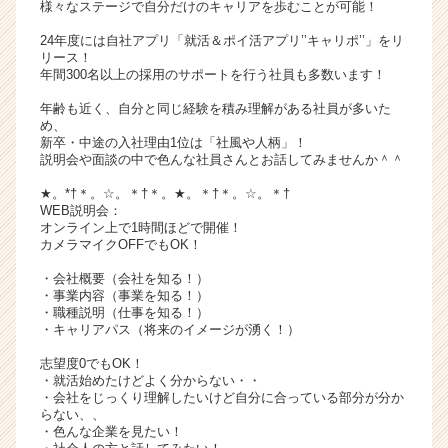
様々なステージで自分だけのキャリアを歩むことが可能！
サ
イ
24年度には自社アプリ「就活＆ポイ活アプリ’’キャリポ’’」をリ
リース！
ト
年間300名以上の採用のサポートを行う社員も多数います！
チ
ア
年齢も近く、自分と同じ経験を積み理解がある社員が多いた
キ
め、
新卒・中途の入社理由1位は「社風や人柄」！
ャ
説明会や面談の中で色んな社員さんとお話してみませんか＾＾
リ
ア
★。*†＊。☆。＊†＊。★。＊†＊。☆。＊†
（C
WEB説明会：
オンライン上で1時間ほどで開催！
h
カメラマイクOFFでもOK！
e
e
・会社概要（会社を知る！）
r
・事業内容（事業を知る！）
・職種説明（仕事を知る！）
C
・キャリアパス（将来のイメージが湧く！）
a
r
志望度0でもOK！
e
・就活始めたけどよく分からない・・
e
・会社をじっくり理解したいけど自分に合っている部分が分か
らない、、
r）
・色んな企業を見たい！