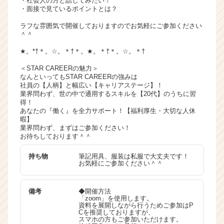
・社会人の方と話してみたい！
・面接で見ているポイントとは？
ラフな雰囲気で開催しておりますのでお気軽にご参加ください
＾＾
★。*†＊。☆。＊†＊。★。＊†＊。☆。＊†
＜STAR CAREERの魅力＞
なんといってもSTAR CAREERの強みは
社員の【人柄】と幅広い【キャリアステージ】！
業界問わず、世の中で通用するスキルを【20代】のうちに習
得！
あなたの『働く』を全力サポート！【福利厚生・大切な人休
暇】
業界問わず、まずはご参加ください！
お待ちしております＾＾
持ち物
筆記用具、服装は私服で大丈夫です！
お気軽にご参加ください＾＾
備考
◆開催方法
「zoom」を使用します。
資料を展開しながら行うためご参加はP
Cを推奨しておりますが、
スマホの方もご参加いただけます。