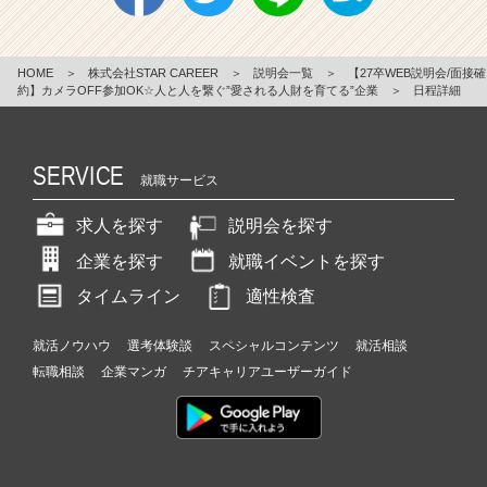
HOME
＞
株式会社STAR CAREER
＞
説明会一覧
＞
【27卒WEB説明会/面接確
約】カメラOFF参加OK☆人と人を繋ぐ”愛される人財を育てる”企業
＞
日程詳細
SERVICE
就職サービス
求人を探す
説明会を探す
企業を探す
就職イベントを探す
タイムライン
適性検査
就活ノウハウ
選考体験談
スペシャルコンテンツ
就活相談
転職相談
企業マンガ
チアキャリアユーザーガイド