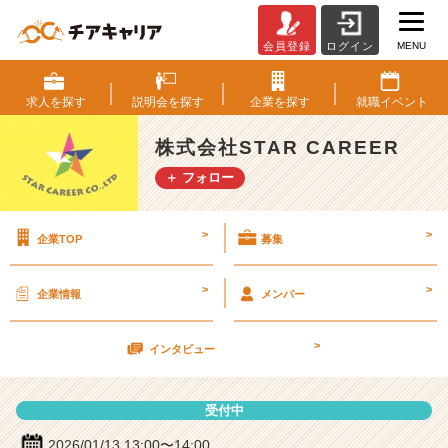
MENU
会員登録
ログイン
株
式
会
求人を
探す
説明会を
探す
企業を
探す
就職
イベント
社
S
株式会社STAR CAREER
T
＋ フォロー
A
R
C
>
>
企業TOP
募集
A
R
E
>
>
企業情報
メンバー
E
R
>
の
インタビュー
説
明
受付中
会
詳
2026/01/13 13:00〜14:00