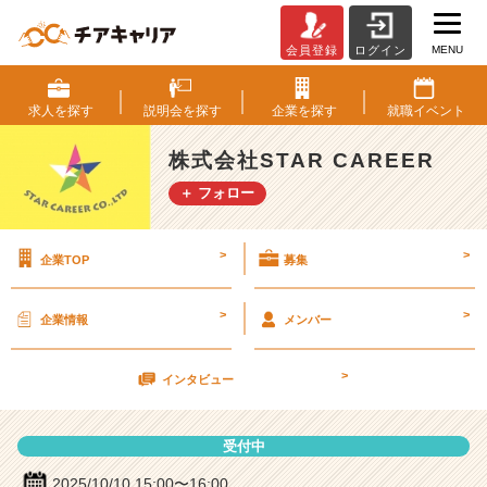
MENU
会員登録
ログイン
株
式
会
求人を
探す
説明会を
探す
企業を
探す
就職
イベント
社
S
株式会社STAR CAREER
T
＋ フォロー
A
R
C
>
>
企業TOP
募集
A
R
E
>
>
企業情報
メンバー
E
R
>
の
インタビュー
説
明
受付中
会
詳
2025/10/10 15:00〜16:00