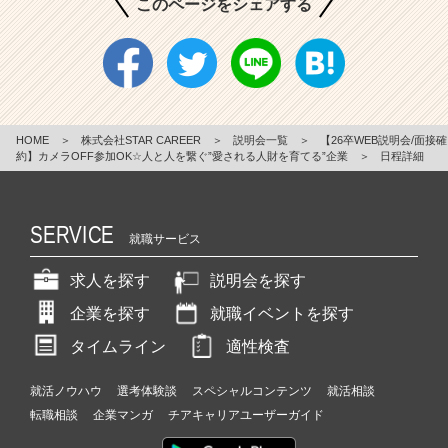
このページをシェアする
HOME
＞
株式会社STAR CAREER
＞
説明会一覧
＞
【26卒WEB説明会/面接確
約】カメラOFF参加OK☆人と人を繋ぐ”愛される人財を育てる”企業
＞
日程詳細
SERVICE
就職サービス
求人を探す
説明会を探す
企業を探す
就職イベントを探す
タイムライン
適性検査
就活ノウハウ
選考体験談
スペシャルコンテンツ
就活相談
転職相談
企業マンガ
チアキャリアユーザーガイド