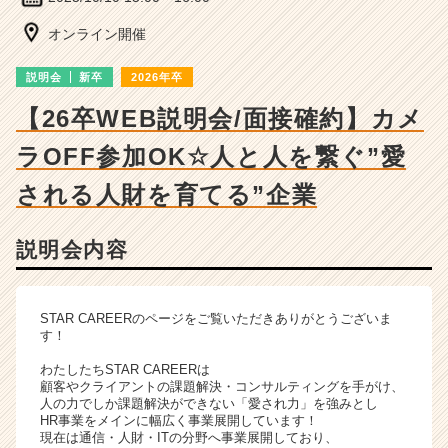
細
|
オンライン開催
ベ
ン
説明会
新卒
2026年卒
チ
ャ
【26卒WEB説明会/面接確約】カメ
ー・
ラOFF参加OK☆人と人を繋ぐ”愛
成
長
される人財を育てる”企業
企
業
か
説明会内容
ら
ス
カ
STAR CAREERのページをご覧いただきありがとうございま
ウ
す！
ト
が
わたしたちSTAR CAREERは
届
顧客やクライアントの課題解決・コンサルティングを手がけ、
人の力でしか課題解決ができない「愛され力」を強みとし
く
HR事業をメインに幅広く事業展開しています！
就
現在は通信・人財・ITの分野へ事業展開しており、
活