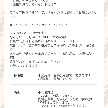
・社会人の方と話してみたい！
・面接で見ているポイントとは？
ラフな雰囲気で開催しておりますのでお気軽にご参加ください
＾＾
★。*†＊。☆。＊†＊。★。＊†＊。☆。＊†
＜STAR CAREERの魅力＞
なんといってもSTAR CAREERの強みは
社員の【人柄】と幅広い【キャリアステージ】！
業界問わず、世の中で通用するスキルを【20代】のうちに習
得！
あなたの『働く』を全力サポート！【福利厚生・大切な人休
暇】
業界問わず、まずはご参加ください！
お待ちしております＾＾
持ち物
筆記用具、服装は私服で大丈夫です！
お気軽にご参加ください＾＾
備考
◆開催方法
「zoom」を使用します。
資料を展開しながら行うためご参加はP
Cを推奨しておりますが、
スマホの方もご参加いただけます。