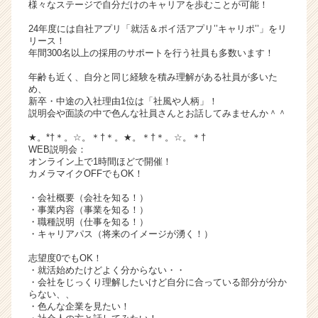
様々なステージで自分だけのキャリアを歩むことが可能！
サ
イ
24年度には自社アプリ「就活＆ポイ活アプリ’’キャリポ’’」をリ
リース！
ト
年間300名以上の採用のサポートを行う社員も多数います！
チ
ア
年齢も近く、自分と同じ経験を積み理解がある社員が多いた
キ
め、
新卒・中途の入社理由1位は「社風や人柄」！
ャ
説明会や面談の中で色んな社員さんとお話してみませんか＾＾
リ
ア
★。*†＊。☆。＊†＊。★。＊†＊。☆。＊†
（C
WEB説明会：
オンライン上で1時間ほどで開催！
h
カメラマイクOFFでもOK！
e
e
・会社概要（会社を知る！）
r
・事業内容（事業を知る！）
・職種説明（仕事を知る！）
C
・キャリアパス（将来のイメージが湧く！）
a
r
志望度0でもOK！
e
・就活始めたけどよく分からない・・
e
・会社をじっくり理解したいけど自分に合っている部分が分か
らない、、
r）
・色んな企業を見たい！