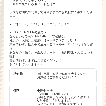
・社会人の方と話してみたい！
・面接で見ているポイントとは？
ラフな雰囲気で開催しておりますのでお気軽にご参加ください
＾＾
★。*†＊。☆。＊†＊。★。＊†＊。☆。＊†
＜STAR CAREERの魅力＞
なんといってもSTAR CAREERの強みは
社員の【人柄】と幅広い【キャリアステージ】！
業界問わず、世の中で通用するスキルを【20代】のうちに習
得！
あなたの『働く』を全力サポート！【福利厚生・大切な人休
暇】
業界問わず、まずはご参加ください！
お待ちしております＾＾
持ち物
筆記用具、服装は私服で大丈夫です！
お気軽にご参加ください＾＾
備考
◆開催方法
「zoom」を使用します。
資料を展開しながら行うためご参加はP
Cを推奨しておりますが、
スマホの方もご参加いただけます。