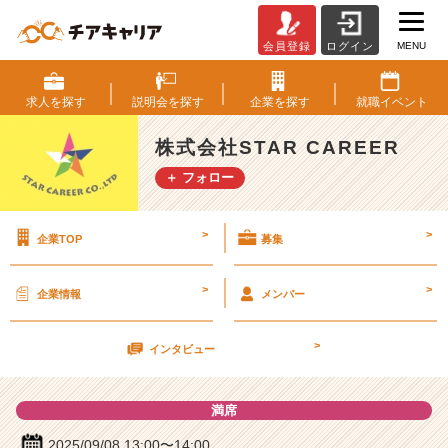
MENU
会員登録
ログイン
株
式
会
求人を
探す
説明会を
探す
企業を
探す
就職
イベント
社
S
株式会社STAR CAREER
T
＋ フォロー
A
R
C
>
>
企業TOP
募集
A
R
E
>
>
企業情報
メンバー
E
R
>
の
インタビュー
説
明
満席
会
詳
2025/09/08 13:00〜14:00