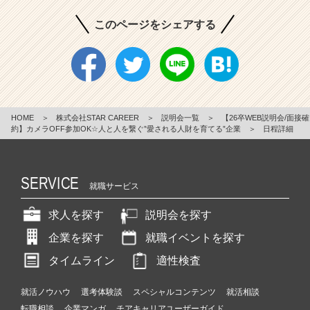
このページをシェアする
HOME
＞
株式会社STAR CAREER
＞
説明会一覧
＞
【26卒WEB説明会/面接確
約】カメラOFF参加OK☆人と人を繋ぐ”愛される人財を育てる”企業
＞
日程詳細
SERVICE
就職サービス
求人を探す
説明会を探す
企業を探す
就職イベントを探す
タイムライン
適性検査
就活ノウハウ
選考体験談
スペシャルコンテンツ
就活相談
転職相談
企業マンガ
チアキャリアユーザーガイド