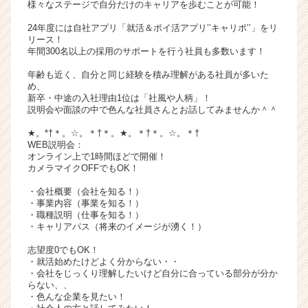
様々なステージで自分だけのキャリアを歩むことが可能！
サ
イ
24年度には自社アプリ「就活＆ポイ活アプリ’’キャリポ’’」をリ
リース！
ト
年間300名以上の採用のサポートを行う社員も多数います！
チ
ア
年齢も近く、自分と同じ経験を積み理解がある社員が多いた
キ
め、
新卒・中途の入社理由1位は「社風や人柄」！
ャ
説明会や面談の中で色んな社員さんとお話してみませんか＾＾
リ
ア
★。*†＊。☆。＊†＊。★。＊†＊。☆。＊†
（C
WEB説明会：
オンライン上で1時間ほどで開催！
h
カメラマイクOFFでもOK！
e
e
・会社概要（会社を知る！）
r
・事業内容（事業を知る！）
・職種説明（仕事を知る！）
C
・キャリアパス（将来のイメージが湧く！）
a
r
志望度0でもOK！
e
・就活始めたけどよく分からない・・
e
・会社をじっくり理解したいけど自分に合っている部分が分か
らない、、
r）
・色んな企業を見たい！