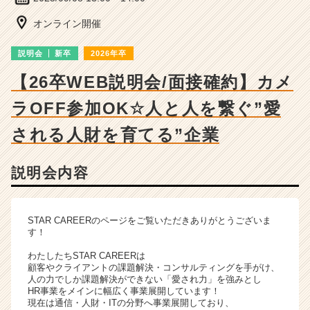
細
|
オンライン開催
ベ
ン
説明会
新卒
2026年卒
チ
ャ
【26卒WEB説明会/面接確約】カメ
ー・
ラOFF参加OK☆人と人を繋ぐ”愛
成
長
される人財を育てる”企業
企
業
か
説明会内容
ら
ス
カ
STAR CAREERのページをご覧いただきありがとうございま
ウ
す！
ト
が
わたしたちSTAR CAREERは
届
顧客やクライアントの課題解決・コンサルティングを手がけ、
人の力でしか課題解決ができない「愛され力」を強みとし
く
HR事業をメインに幅広く事業展開しています！
就
現在は通信・人財・ITの分野へ事業展開しており、
活