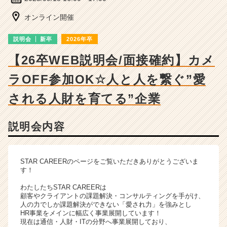
細
|
オンライン開催
ベ
ン
説明会
新卒
2026年卒
チ
ャ
【26卒WEB説明会/面接確約】カメ
ー・
ラOFF参加OK☆人と人を繋ぐ”愛
成
長
される人財を育てる”企業
企
業
か
説明会内容
ら
ス
カ
STAR CAREERのページをご覧いただきありがとうございま
ウ
す！
ト
が
わたしたちSTAR CAREERは
届
顧客やクライアントの課題解決・コンサルティングを手がけ、
人の力でしか課題解決ができない「愛され力」を強みとし
く
HR事業をメインに幅広く事業展開しています！
就
現在は通信・人財・ITの分野へ事業展開しており、
活