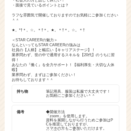
・社会人の方と話してみたい！
・面接で見ているポイントとは？
ラフな雰囲気で開催しておりますのでお気軽にご参加ください
＾＾
★。*†＊。☆。＊†＊。★。＊†＊。☆。＊†
＜STAR CAREERの魅力＞
なんといってもSTAR CAREERの強みは
社員の【人柄】と幅広い【キャリアステージ】！
業界問わず、世の中で通用するスキルを【20代】のうちに習
得！
あなたの『働く』を全力サポート！【福利厚生・大切な人休
暇】
業界問わず、まずはご参加ください！
お待ちしております＾＾
持ち物
筆記用具、服装は私服で大丈夫です！
お気軽にご参加ください＾＾
備考
◆開催方法
「zoom」を使用します。
資料を展開しながら行うためご参加はP
Cを推奨しておりますが、
スマホの方もご参加いただけます。