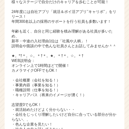
様々なステージで自分だけのキャリアを歩むことが可能！
サ
イ
24年度には自社アプリ「就活＆ポイ活アプリ’’キャリポ’’」をリ
リース！
ト
年間300名以上の採用のサポートを行う社員も多数います！
チ
ア
年齢も近く、自分と同じ経験を積み理解がある社員が多いた
キ
め、
新卒・中途の入社理由1位は「社風や人柄」！
ャ
説明会や面談の中で色んな社員さんとお話してみませんか＾＾
リ
ア
★。*†＊。☆。＊†＊。★。＊†＊。☆。＊†
（C
WEB説明会：
オンライン上で1時間ほどで開催！
h
カメラマイクOFFでもOK！
e
e
・会社概要（会社を知る！）
r
・事業内容（事業を知る！）
・職種説明（仕事を知る！）
C
・キャリアパス（将来のイメージが湧く！）
a
r
志望度0でもOK！
e
・就活始めたけどよく分からない・・
e
・会社をじっくり理解したいけど自分に合っている部分が分か
らない、、
r）
・色んな企業を見たい！