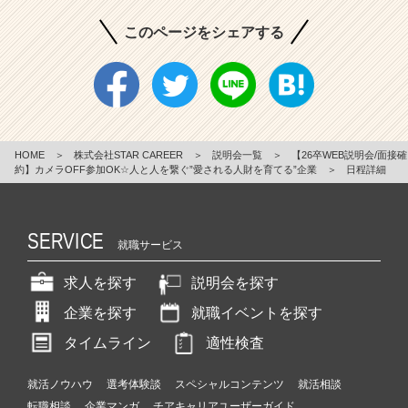
このページをシェアする
HOME
＞
株式会社STAR CAREER
＞
説明会一覧
＞
【26卒WEB説明会/面接確
約】カメラOFF参加OK☆人と人を繋ぐ”愛される人財を育てる”企業
＞
日程詳細
SERVICE
就職サービス
求人を探す
説明会を探す
企業を探す
就職イベントを探す
タイムライン
適性検査
就活ノウハウ
選考体験談
スペシャルコンテンツ
就活相談
転職相談
企業マンガ
チアキャリアユーザーガイド