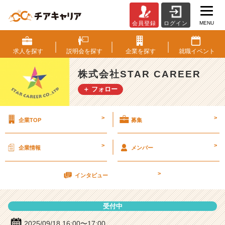
MENU
会員登録
ログイン
株
式
会
求人を
探す
説明会を
探す
企業を
探す
就職
イベント
社
S
株式会社STAR CAREER
T
＋ フォロー
A
R
C
>
>
企業TOP
募集
A
R
E
>
>
企業情報
メンバー
E
R
>
の
インタビュー
説
明
受付中
会
詳
2025/09/18 16:00〜17:00