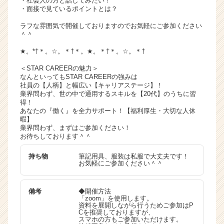
・社会人の方と話してみたい！
・面接で見ているポイントとは？
ラフな雰囲気で開催しておりますのでお気軽にご参加ください
＾＾
★。*†＊。☆。＊†＊。★。＊†＊。☆。＊†
＜STAR CAREERの魅力＞
なんといってもSTAR CAREERの強みは
社員の【人柄】と幅広い【キャリアステージ】！
業界問わず、世の中で通用するスキルを【20代】のうちに習
得！
あなたの『働く』を全力サポート！【福利厚生・大切な人休
暇】
業界問わず、まずはご参加ください！
お待ちしております＾＾
持ち物
筆記用具、服装は私服で大丈夫です！
お気軽にご参加ください＾＾
備考
◆開催方法
「zoom」を使用します。
資料を展開しながら行うためご参加はP
Cを推奨しておりますが、
スマホの方もご参加いただけます。