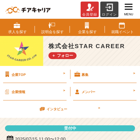
MENU
会員登録
ログイン
株
式
会
求人を
探す
説明会を
探す
企業を
探す
就職
イベント
社
S
株式会社STAR CAREER
T
＋ フォロー
A
R
C
>
>
企業TOP
募集
A
R
E
>
>
企業情報
メンバー
E
R
>
の
インタビュー
説
明
受付中
会
詳
2025/07/15 11:00〜12:00