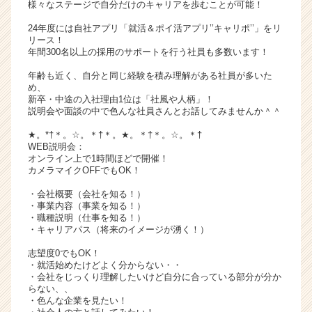
様々なステージで自分だけのキャリアを歩むことが可能！
サ
イ
24年度には自社アプリ「就活＆ポイ活アプリ’’キャリポ’’」をリ
リース！
ト
年間300名以上の採用のサポートを行う社員も多数います！
チ
ア
年齢も近く、自分と同じ経験を積み理解がある社員が多いた
キ
め、
新卒・中途の入社理由1位は「社風や人柄」！
ャ
説明会や面談の中で色んな社員さんとお話してみませんか＾＾
リ
ア
★。*†＊。☆。＊†＊。★。＊†＊。☆。＊†
（C
WEB説明会：
オンライン上で1時間ほどで開催！
h
カメラマイクOFFでもOK！
e
e
・会社概要（会社を知る！）
r
・事業内容（事業を知る！）
・職種説明（仕事を知る！）
C
・キャリアパス（将来のイメージが湧く！）
a
r
志望度0でもOK！
e
・就活始めたけどよく分からない・・
e
・会社をじっくり理解したいけど自分に合っている部分が分か
らない、、
r）
・色んな企業を見たい！