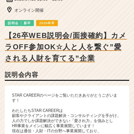
細
|
オンライン開催
ベ
ン
説明会
新卒
2026年卒
チ
ャ
【26卒WEB説明会/面接確約】カメ
ー・
ラOFF参加OK☆人と人を繋ぐ”愛
成
長
される人財を育てる”企業
企
業
か
説明会内容
ら
ス
カ
STAR CAREERのページをご覧いただきありがとうございま
ウ
す！
ト
が
わたしたちSTAR CAREERは
届
顧客やクライアントの課題解決・コンサルティングを手がけ、
人の力でしか課題解決ができない「愛され力」を強みとし
く
HR事業をメインに幅広く事業展開しています！
就
現在は通信・人財・ITの分野へ事業展開しており、
活