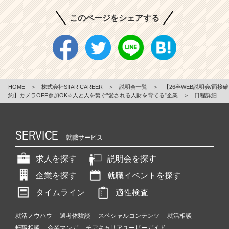
このページをシェアする
HOME
＞
株式会社STAR CAREER
＞
説明会一覧
＞
【26卒WEB説明会/面接確
約】カメラOFF参加OK☆人と人を繋ぐ”愛される人財を育てる”企業
＞
日程詳細
SERVICE
就職サービス
求人を探す
説明会を探す
企業を探す
就職イベントを探す
タイムライン
適性検査
就活ノウハウ
選考体験談
スペシャルコンテンツ
就活相談
転職相談
企業マンガ
チアキャリアユーザーガイド