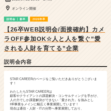
細
|
オンライン開催
ベ
ン
説明会
新卒
2026年卒
チ
ャ
【26卒WEB説明会/面接確約】カメ
ー・
ラOFF参加OK☆人と人を繋ぐ”愛
成
長
される人財を育てる”企業
企
業
か
説明会内容
ら
ス
カ
STAR CAREERのページをご覧いただきありがとうございま
ウ
す！
ト
が
わたしたちSTAR CAREERは
届
顧客やクライアントの課題解決・コンサルティングを手がけ、
人の力でしか課題解決ができない「愛され力」を強みとし
く
HR事業をメインに幅広く事業展開しています！
就
現在は通信・人財・ITの分野へ事業展開しており、
活