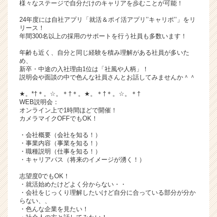
様々なステージで自分だけのキャリアを歩むことが可能！
サ
イ
24年度には自社アプリ「就活＆ポイ活アプリ’’キャリポ’’」をリ
リース！
ト
年間300名以上の採用のサポートを行う社員も多数います！
チ
ア
年齢も近く、自分と同じ経験を積み理解がある社員が多いた
キ
め、
新卒・中途の入社理由1位は「社風や人柄」！
ャ
説明会や面談の中で色んな社員さんとお話してみませんか＾＾
リ
ア
★。*†＊。☆。＊†＊。★。＊†＊。☆。＊†
（C
WEB説明会：
オンライン上で1時間ほどで開催！
h
カメラマイクOFFでもOK！
e
e
・会社概要（会社を知る！）
r
・事業内容（事業を知る！）
・職種説明（仕事を知る！）
C
・キャリアパス（将来のイメージが湧く！）
a
r
志望度0でもOK！
e
・就活始めたけどよく分からない・・
e
・会社をじっくり理解したいけど自分に合っている部分が分か
らない、、
r）
・色んな企業を見たい！