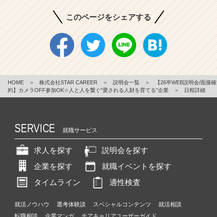
このページをシェアする
HOME
＞
株式会社STAR CAREER
＞
説明会一覧
＞
【26卒WEB説明会/面接確
約】カメラOFF参加OK☆人と人を繋ぐ”愛される人財を育てる”企業
＞
日程詳細
SERVICE
就職サービス
求人を探す
説明会を探す
企業を探す
就職イベントを探す
タイムライン
適性検査
就活ノウハウ
選考体験談
スペシャルコンテンツ
就活相談
転職相談
企業マンガ
チアキャリアユーザーガイド