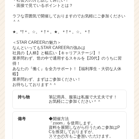
・社会人の方と話してみたい！
・面接で見ているポイントとは？
ラフな雰囲気で開催しておりますのでお気軽にご参加ください
＾＾
★。*†＊。☆。＊†＊。★。＊†＊。☆。＊†
＜STAR CAREERの魅力＞
なんといってもSTAR CAREERの強みは
社員の【人柄】と幅広い【キャリアステージ】！
業界問わず、世の中で通用するスキルを【20代】のうちに習
得！
あなたの『働く』を全力サポート！【福利厚生・大切な人休
暇】
業界問わず、まずはご参加ください！
お待ちしております＾＾
持ち物
筆記用具、服装は私服で大丈夫です！
お気軽にご参加ください＾＾
備考
◆開催方法
「zoom」を使用します。
資料を展開しながら行うためご参加はP
Cを推奨しておりますが、
スマホの方もご参加いただけます。