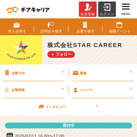
MENU
会員登録
ログイン
株
式
会
求人を
探す
説明会を
探す
企業を
探す
就職
イベント
社
S
株式会社STAR CAREER
T
＋ フォロー
A
R
C
>
>
企業TOP
募集
A
R
E
>
>
企業情報
メンバー
E
R
>
の
インタビュー
説
明
受付中
会
詳
2025/07/11 16:00〜17:00