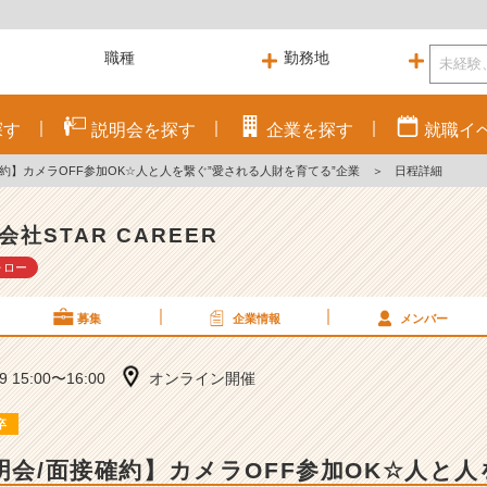
探す
説明会を
探す
企業を
探す
就職
イ
確約】カメラOFF参加OK☆人と人を繋ぐ”愛される人財を育てる”企業
＞
日程詳細
会社STAR CAREER
ォロー
募集
企業情報
メンバー
09 15:00〜16:00
オンライン開催
卒
説明会/面接確約】カメラOFF参加OK☆人と