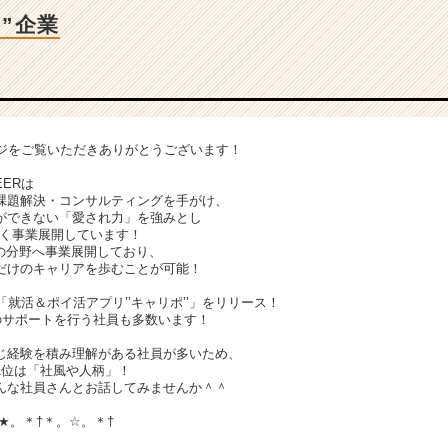
”企業
のページをご覧いただきありがとうございます！
EERは
課題解決・コンサルティングを手がけ、
ができない「愛され力」を強みとし
広く事業展開しています！
Tの分野へ事業展開しており、
だけのキャリアを歩むことが可能！
「就活＆ポイ活アプリ’’キャリポ’’」をリリース！
のサポートを行う社員も多数います！
じ経験を積み理解がある社員が多いため、
1位は「社風や人柄」！
んな社員さんとお話してみませんか＾＾
。★。＊†＊。☆。＊†