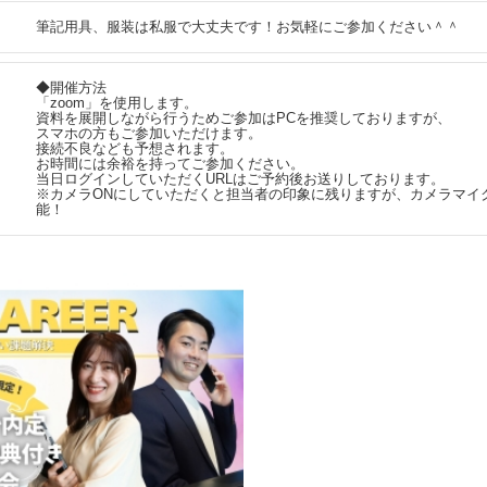
筆記用具、服装は私服で大丈夫です！お気軽にご参加ください＾＾
◆開催方法
「zoom」を使用します。
資料を展開しながら行うためご参加はPCを推奨しておりますが、
スマホの方もご参加いただけます。
接続不良なども予想されます。
お時間には余裕を持ってご参加ください。
当日ログインしていただくURLはご予約後お送りしております。
※カメラONにしていただくと担当者の印象に残りますが、カメラマイク
能！