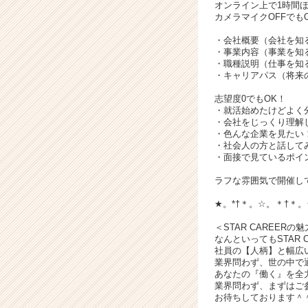
就
オンライン上で1時間
活
カメラマイクOFFでも
サ
・会社概要（会社を知
イ
・事業内容（事業を知
ト
・職種説明（仕事を知
チ
・キャリアパス（将来
ア
志望度0でもOK！
キ
・就活始めたけどよく
ャ
・会社をじっくり理解
リ
・色んな企業を見たい
・社会人の方と話して
ア
・面接で見ているポイ
（C
h
ラフな雰囲気で開催し
e
★。*†＊。☆。＊†＊
e
r
＜STAR CAREERの
C
なんといってもSTAR 
a
社員の【人柄】と幅広
r
業界問わず、世の中で
あなたの『働く』を全
e
業界問わず、まずはご
e
お待ちしております＾
r）