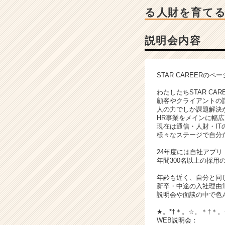
詳
る人財を育てる
細
|
ベ
説明会内容
ン
チ
ャ
STAR CAREER
ー・
成
わたしたちSTAR CAR
長
顧客やクライアントの
人の力でしか課題解決
企
HR事業をメインに幅
業
現在は通信・人財・I
か
様々なステージで自分
ら
24年度には自社アプリ
ス
年間300名以上の採用
カ
ウ
年齢も近く、自分と同
ト
新卒・中途の入社理由
説明会や面談の中で色
が
届
★。*†＊。☆。＊†＊
く
WEB説明会：