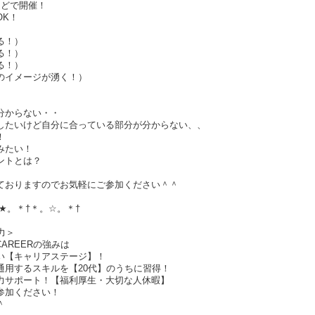
ほどで開催！
OK！
る！）
る！）
る！）
のイメージが湧く！）
分からない・・
したいけど自分に合っている部分が分からない、、
！
みたい！
ントとは？
ておりますのでお気軽にご参加ください＾＾
。★。＊†＊。☆。＊†
魅力＞
CAREERの強みは
い【キャリアステージ】！
通用するスキルを【20代】のうちに習得！
力サポート！【福利厚生・大切な人休暇】
参加ください！
＾