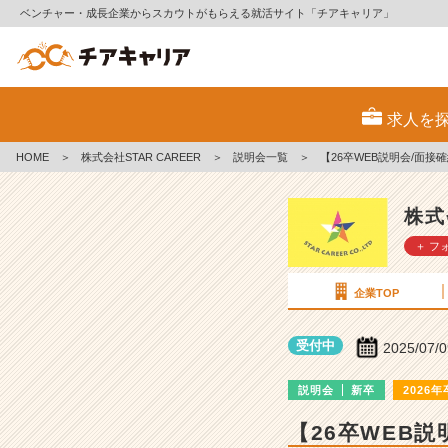
ベンチャー・成長企業からスカウトがもらえる就活サイト「チアキャリア」
株
式
求人を
会
社
HOME
＞
株式会社STAR CAREER
＞
説明会一覧
＞
【26卒WEB説明会/面接
S
T
A
株式
R
＋ フ
C
A
R
企業TOP
E
E
受付中
2025/07/
R
の
説明会
新卒
2026年
説
明
【26卒WEB
会