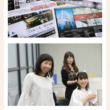
験
イ
ン
タ
ー
ン
|
ベ
ン
チ
ャ
ー・
成
長
企
業
か
ら
ス
カ
ウ