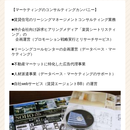
デ
【マーケティングのコンサルティングカンパニー】
ー
タ
■賃貸住宅のリーシングマネージメントコンサルティング業務
を
■仲介会社向け訴求ヒアリングメディア「楽賃シートリスティ
使
ング」の
用
企画運営（プロモーション戦略実行とリサーチサービス）
し、
課
■リーシングコールセンターの企画運営（データベース・マー
題
ケティング）
解
■不動産マーケットに特化した広告代理事業
決
を
■人材派遣事業（データベース・マーケティングのサポート）
体
■自社webサービス（賃貸エージェントBB）の運営
感！
１
Day
コ
ン
サ
ル
体