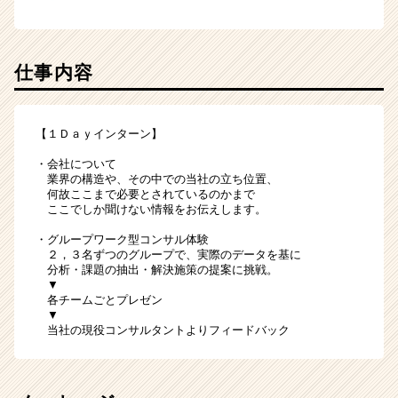
ト
が
届
く
仕事内容
就
活
サ
【１Ｄａｙインターン】
イ
ト
・会社について
チ
業界の構造や、その中での当社の立ち位置、
ア
何故ここまで必要とされているのかまで
キ
ここでしか聞けない情報をお伝えします。
ャ
・グループワーク型コンサル体験
リ
２，３名ずつのグループで、実際のデータを基に
ア
分析・課題の抽出・解決施策の提案に挑戦。
（CheerCareer）
▼
各チームごとプレゼン
▼
当社の現役コンサルタントよりフィードバック