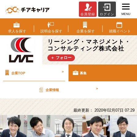
MENU
会員登録
ログイン
リ
ー
シ
求人を
探す
説明会を
探す
企業を
探す
就職
イベント
ン
リーシング・マネジメント・
グ・
コンサルティング株式会社
マ
ネ
＋ フォロー
ジ
メ
>
企業TOP
募集
ン
ト・
コ
>
企業情報
ン
サ
ル
最終更新： 2020年02月07日 07:29
テ
ィ
ン
グ