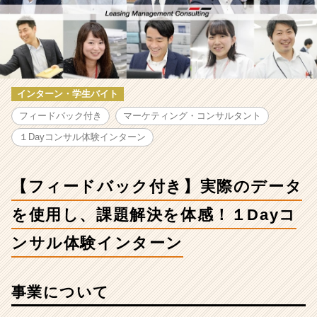
株
式
会
社
の
採
用/
インターン・学生バイト
求
フィードバック付き
マーケティング・コンサルタント
人
-
１Dayコンサル体験インターン
【フ
ィ
ー
【フィードバック付き】実際のデータ
ド
バ
を使用し、課題解決を体感！１Dayコ
ッ
ンサル体験インターン
ク
付
き】
実
事業について
際
の