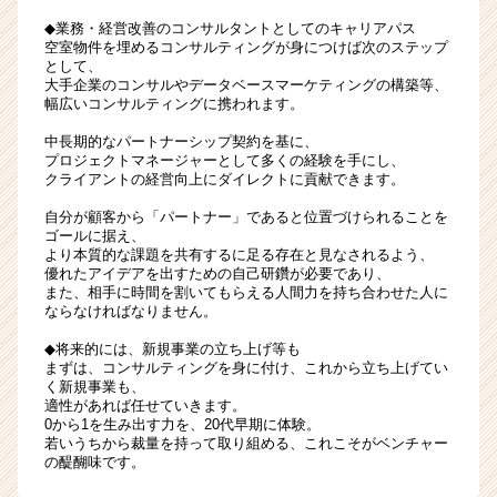
◆業務・経営改善のコンサルタントとしてのキャリアパス
空室物件を埋めるコンサルティングが身につけば次のステップ
として、
大手企業のコンサルやデータベースマーケティングの構築等、
幅広いコンサルティングに携われます。
中長期的なパートナーシップ契約を基に、
プロジェクトマネージャーとして多くの経験を手にし、
クライアントの経営向上にダイレクトに貢献できます。
自分が顧客から「パートナー」であると位置づけられることを
ゴールに据え、
より本質的な課題を共有するに足る存在と見なされるよう、
優れたアイデアを出すための自己研鑽が必要であり、
また、相手に時間を割いてもらえる人間力を持ち合わせた人に
ならなければなりません。
◆将来的には、新規事業の立ち上げ等も
まずは、コンサルティングを身に付け、これから立ち上げてい
く新規事業も、
適性があれば任せていきます。
0から1を生み出す力を、20代早期に体験。
若いうちから裁量を持って取り組める、これこそがベンチャー
の醍醐味です。