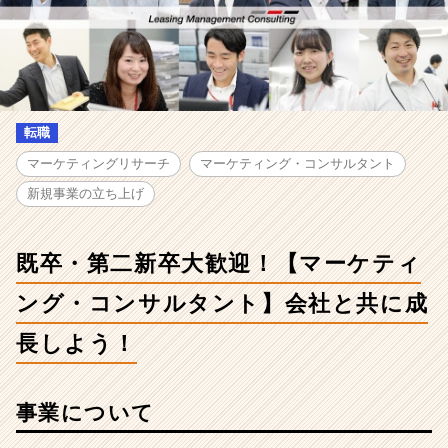
株
式
会
社
の
採
用/
転職
求
マーケティングリサーチ
マーケティング・コンサルタント
人
-
新規事業の立ち上げ
既
卒・
第
既卒・第二新卒大歓迎！【マーケティ
二
新
ング・コンサルタント】会社と共に成
卒
長しよう！
大
歓
迎！
【マ
事業について
ー
ケ