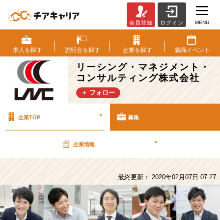
MENU
会員登録
ログイン
リ
ー
シ
求人を
探す
説明会を
探す
企業を
探す
就職
イベント
ン
リーシング・マネジメント・
グ・
コンサルティング株式会社
マ
ネ
＋ フォロー
ジ
メ
>
企業TOP
募集
ン
ト・
コ
>
企業情報
ン
サ
ル
最終更新： 2020年02月07日 07:27
テ
ィ
ン
グ