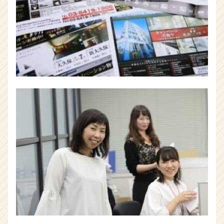
|
ベ
ン
チ
ャ
ー・
成
長
企
業
か
ら
ス
カ
ウ
ト
が
届
く
就
活