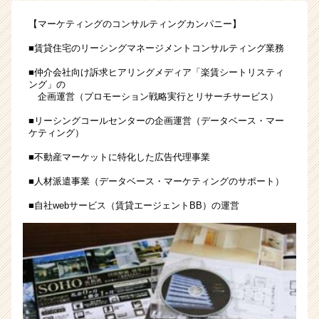
テ
【マーケティングのコンサルティングカンパニー】
ィ
ン
■賃貸住宅のリーシングマネージメントコンサルティング業務
グ・
■仲介会社向け訴求ヒアリングメディア「楽賃シートリスティ
コ
ング」の
ン
企画運営（プロモーション戦略実行とリサーチサービス）
サ
ル
■リーシングコールセンターの企画運営（データベース・マー
タ
ケティング）
ン
■不動産マーケットに特化した広告代理事業
ト】
会
■人材派遣事業（データベース・マーケティングのサポート）
社
■自社webサービス（賃貸エージェントBB）の運営
と
共
に
成
長
し
よ
う！