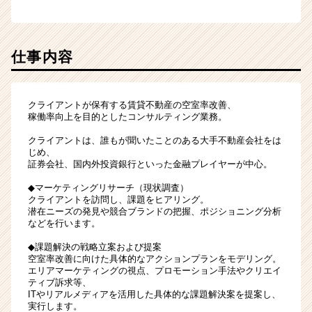
サ
イ
ト
チ
仕事内容
ア
キ
ャ
クライアントが保有する賃貸不動産の空室率改善、
リ
稼働率向上を目的としたコンサルティング業務。
ア
（CheerCareer）
クライアントは、誰もが聞いたことのある大手不動産会社をは
じめ、
証券会社、国内外投資銀行といった金融プレイヤーが中心。
◆マーケティングリサーチ（現状調査）
クライアントを訪問し、課題をヒアリング。
潜在ニーズの発見や競合ブランドの把握、ポジショニング分析
などを行います。
◆課題解決の戦略立案および提案
空室率改善に向けた具体的なアクションプランをモデリング。
エリアマーケティングの視点、プロモーション手法やクリエイ
ティブ訴求等、
ITやリアルメディアを活用した具体的な課題解決案を提案し、
実行します。