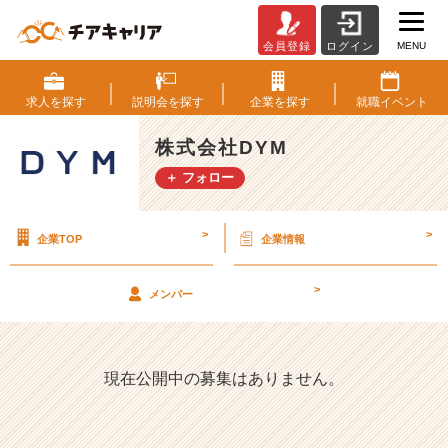
MENU
会員登録
ログイン
株
式
会
求人を
探す
説明会を
探す
企業を
探す
就職
イベント
社
D
株式会社DYM
Y
＋ フォロー
M
の
採
>
>
企業TOP
企業情報
用/
求
人
>
メンバー
一
覧
-
初
現在公開中の募集はありません。
任
給
4