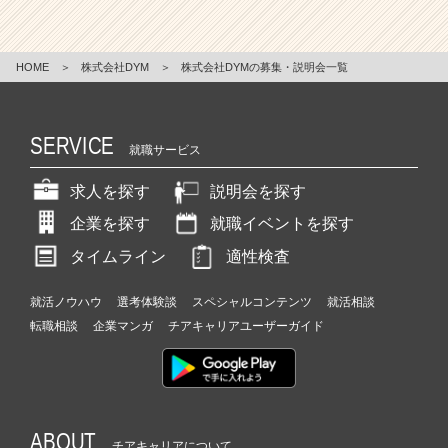
0
万
円！？
世
HOME
＞
株式会社DYM
＞
株式会社DYMの募集・説明会一覧
界
で
一
SERVICE
就職サービス
番
社
求人を探す
説明会を探す
会
を
企業を探す
就職イベントを探す
変
タイムライン
適性検査
え
る
【I
就活ノウハウ
選考体験談
スペシャルコンテンツ
就活相談
T
転職相談
企業マンガ
チアキャリアユーザーガイド
×
医
療】
ベ
ン
ABOUT
チ
チアキャリアについて