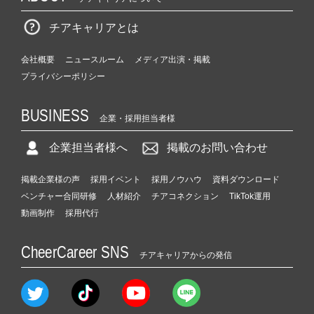
ャ
チアキャリアとは
ー
企
業！！
会社概要
ニュースルーム
メディア出演・掲載
|
プライバシーポリシー
ベ
ン
BUSINESS
チ
企業・採用担当者様
ャ
ー・
企業担当者様へ
掲載のお問い合わせ
成
長
掲載企業様の声
採用イベント
採用ノウハウ
資料ダウンロード
企
ベンチャー合同研修
人材紹介
チアコネクション
TikTok運用
業
動画制作
採用代行
か
ら
CheerCareer SNS
ス
チアキャリアからの発信
カ
ウ
ト
が