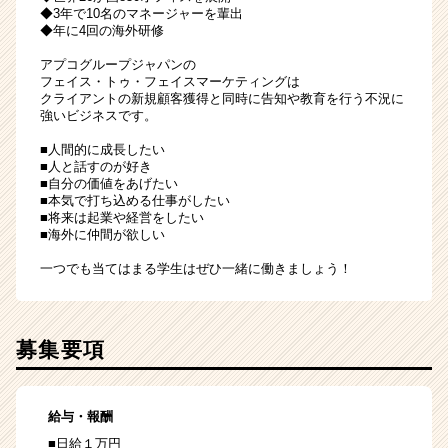
◆3年で10名のマネージャーを輩出
◆年に4回の海外研修
アプコグループジャパンの
フェイス・トゥ・フェイスマーケティングは
クライアントの新規顧客獲得と同時に告知や教育を行う不況に
強いビジネスです。
■人間的に成長したい
■人と話すのが好き
■自分の価値をあげたい
■本気で打ち込める仕事がしたい
■将来は起業や経営をしたい
■海外に仲間が欲しい
一つでも当てはまる学生はぜひ一緒に働きましょう！
募集要項
給与・報酬
■日給１万円