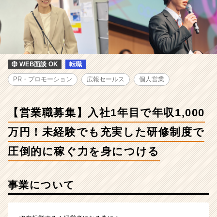
人
-
【営
業
職
募
集】
WEB面談 OK
転職
入
PR・プロモーション
広報セールス
個人営業
社
1
年
【営業職募集】入社1年目で年収1,000
目
で
万円！未経験でも充実した研修制度で
年
収
圧倒的に稼ぐ力を身につける
1,000
万
円！
事業について
未
経
験
で