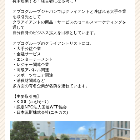
将来起業する！経営者になる為に！
も
アプコグループジャパンではクライアントと呼ばれる大手企業
充
を取引先として
実
クラアイアントの商品・サービスのセールスマーケティングを
し
通して
た
自分自身のビジネス拡大を目標としています。
研
アプコグループのクライアントリストには、
修
・大手公益企業
制
・金融サービス
度
・エンターテーメント
・レジャー関連企業
で
・高級アパレル関連
圧
・スポーツウェア関連
倒
・消費財関連など
的
多方面の有名企業が名前を連ねています。
に
【主要取引先】
稼
・KDDI（auひかり）
ぐ
・認定NPO法人国連WFP協会
力
・日本瓦斯株式会社(ニチガス)
を
身
に
つ