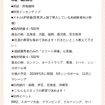
■昇給・昇格随時
■特別インセンティブ
■スキルUP研修(世界26ヵ国で導入している未経験者向け研
修)
■国内研修 4～5回/年
過去の例：北海道、大阪、福岡、鹿児島、宮古島等
★社員の希望を集めて決めます！行きたいところ教えて下さ
い！
★成績優秀者のみの『エリート研修』も実施。
■海外研修 4～5回/年
過去の例：ロンドン、オーストラリア、香港、ドバイ、シン
ガポール等
今後の予定：2024年5月に韓国、8月シンガポール、11月に
マレーシア
■社内旅行：箱根、伊豆、北海道、沖縄等
★こちらもスタッフの希望で決めます！
■社内イベント
BBQ、スポーツ大会、グランピング、クルージング、サバ