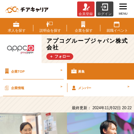
MENU
会員登録
ログイン
ア
プ
コ
求人を
探す
説明会を
探す
企業を
探す
就職
イベント
グ
アプコグループジャパン株式
ル
会社
ー
プ
＋ フォロー
ジ
ャ
>
企業TOP
募集
パ
ン
株
>
>
企業情報
メンバー
式
会
社
最終更新： 2024年11月02日 20:22
の
採
用/
求