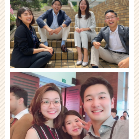
け
る
|
ベ
ン
チ
ャ
ー・
成
長
企
業
か
ら
ス
カ
ウ
ト
が
届
く