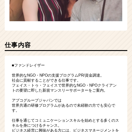
就
活
サ
イ
ト
チ
ア
仕事内容
キ
ャ
リ
ア
■ファンドレイザー
（CheerCareer）
世界的なNGO・NPOの支援プログラムPR/資金調達。
社会に貢献することができる仕事です。
フェイス・トゥ・フェイスで世界的なNGO・NPOクライアン
トの要望に即した新規マンスリーサポーターをご案内。
アプコグループジャパンでは
世界共通の研修プログラムがあるので未経験の方でも安心で
す。
仕事を通じてコミュニケーションスキルを始めとする多くのス
キルを身につけるチャンス。
ビジネス経営に興味がある方には、ビジネスマネージメントを