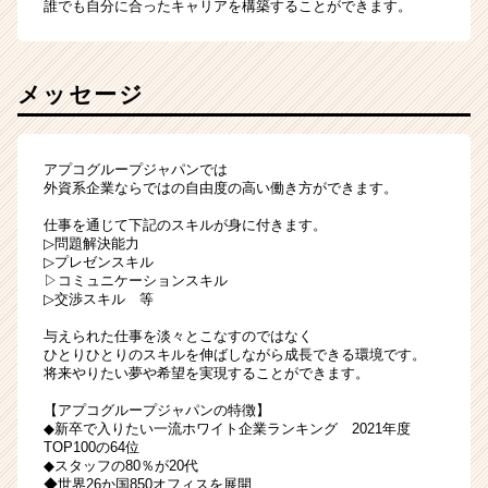
誰でも自分に合ったキャリアを構築することができます。
メッセージ
アプコグループジャパンでは
外資系企業ならではの自由度の高い働き方ができます。
仕事を通じて下記のスキルが身に付きます。
▷問題解決能力
▷プレゼンスキル
▷コミュニケーションスキル
▷交渉スキル 等
与えられた仕事を淡々とこなすのではなく
ひとりひとりのスキルを伸ばしながら成長できる環境です。
将来やりたい夢や希望を実現することができます。
【アプコグループジャパンの特徴】
◆新卒で入りたい一流ホワイト企業ランキング 2021年度
TOP100の64位
◆スタッフの80％が20代
◆世界26か国850オフィスを展開