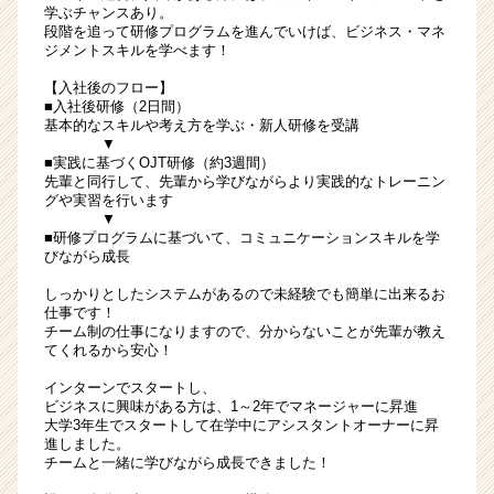
学ぶチャンスあり。
段階を追って研修プログラムを進んでいけば、ビジネス・マネ
ジメントスキルを学べます！
【入社後のフロー】
■入社後研修（2日間）
基本的なスキルや考え方を学ぶ・新人研修を受講
▼
■実践に基づくOJT研修（約3週間）
先輩と同行して、先輩から学びながらより実践的なトレーニン
グや実習を行います
▼
■研修プログラムに基づいて、コミュニケーションスキルを学
びながら成長
しっかりとしたシステムがあるので未経験でも簡単に出来るお
仕事です！
チーム制の仕事になりますので、分からないことが先輩が教え
てくれるから安心！
インターンでスタートし、
ビジネスに興味がある方は、1～2年でマネージャーに昇進
大学3年生でスタートして在学中にアシスタントオーナーに昇
進しました。
チームと一緒に学びながら成長できました！