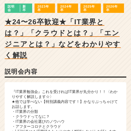
ャ
説明
新
2023年
2024年
2025年
2026年
ー・
会
卒
卒
卒
卒
卒
成
長
★24〜26卒歓迎★「IT業界と
企
は？」「クラウドとは？」「エン
業
か
ジニアとは？」などをわかりやす
ら
ス
く解説
カ
ウ
ト
説明会内容
が
届
く
『IT業界勉強会』これを受ければIT業界が丸分かり！！〈わか
就
りやすく解説します☆〉
活
★他では学べない【特別講義内容です！】かなりぶっちゃけて
サ
お話します。
・IT業界の分類
イ
・クラウドってなに？
ト
・IT業界の会社選びのノウハウ
チ
・アフターコロナとクラウド
ア