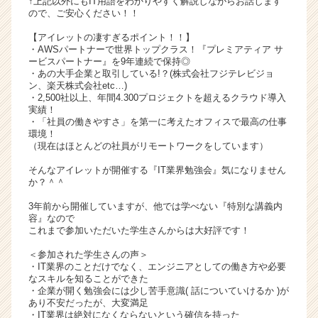
↑上記以外にもIT用語をわかりやすく解説しながらお話します
ので、ご安心ください！！
キ
ャ
【アイレットの凄すぎるポイント！！】
リ
・AWSパートナーで世界トップクラス！『プレミアティア サ
ア
ービスパートナー』を9年連続で保持◎
（C
・あの大手企業と取引している!？(株式会社フジテレビジョ
ン、楽天株式会社etc…)
h
・2,500社以上、年間4.300プロジェクトを超えるクラウド導入
e
実績！
e
・「社員の働きやすさ」を第一に考えたオフィスで最高の仕事
r
環境！
（現在はほとんどの社員がリモートワークをしています）
C
a
そんなアイレットが開催する『IT業界勉強会』気になりません
r
か？＾＾
e
3年前から開催していますが、他では学べない『特別な講義内
e
容』なので
r）
これまで参加いただいた学生さんからは大好評です！
＜参加された学生さんの声＞
・IT業界のことだけでなく、エンジニアとしての働き方や必要
なスキルを知ることができた
・企業が開く勉強会には少し苦手意識( 話についていけるか )が
あり不安だったが、大変満足
・IT業界は絶対になくならないという確信を持った