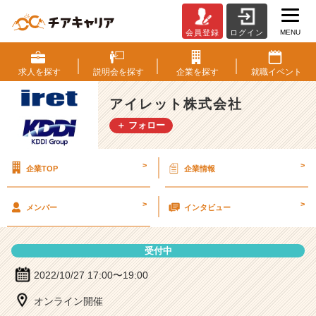
MENU
会員登録
ログイン
ア
イ
レ
求人を
探す
説明会を
探す
企業を
探す
就職
イベント
ッ
ト
アイレット株式会社
株
＋ フォロー
式
会
社
>
>
企業TOP
企業情報
の
説
明
>
>
メンバー
インタビュー
会
詳
細
受付中
|
ベ
2022/10/27 17:00〜19:00
ン
オンライン開催
チ