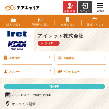
MENU
会員登録
ログイン
ア
イ
レ
求人を
探す
説明会を
探す
企業を
探す
就職
イベント
ッ
ト
アイレット株式会社
株
＋ フォロー
式
会
社
>
>
企業TOP
企業情報
の
説
明
>
>
メンバー
インタビュー
会
詳
細
受付中
|
ベ
2022/10/07 17:00〜19:00
ン
オンライン開催
チ