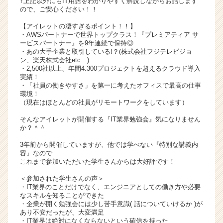
↑上記以外にもIT用語をわかりやすく解説しながらお話します
ので、ご安心ください！！
キ
ャ
【アイレットの凄すぎるポイント！！】
リ
・AWSパートナーで世界トップクラス！『プレミアティア サ
ア
ービスパートナー』を9年連続で保持◎
（C
・あの大手企業と取引している!？(株式会社フジテレビジョ
ン、楽天株式会社etc…)
h
・2,500社以上、年間4.300プロジェクトを超えるクラウド導入
e
実績！
e
・「社員の働きやすさ」を第一に考えたオフィスで最高の仕事
r
環境！
（現在はほとんどの社員がリモートワークをしています）
C
a
そんなアイレットが開催する『IT業界勉強会』気になりません
r
か？＾＾
e
3年前から開催していますが、他では学べない『特別な講義内
e
容』なので
r）
これまで参加いただいた学生さんからは大好評です！
＜参加された学生さんの声＞
・IT業界のことだけでなく、エンジニアとしての働き方や必要
なスキルを知ることができた
・企業が開く勉強会には少し苦手意識( 話についていけるか )が
あり不安だったが、大変満足
・IT業界は絶対になくならないという確信を持った