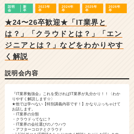
ャ
説明
新
2023年
2024年
2025年
2026年
ー・
会
卒
卒
卒
卒
卒
成
長
★24〜26卒歓迎★「IT業界と
企
は？」「クラウドとは？」「エン
業
か
ジニアとは？」などをわかりやす
ら
ス
く解説
カ
ウ
ト
説明会内容
が
届
く
『IT業界勉強会』これを受ければIT業界が丸分かり！！〈わか
就
りやすく解説します☆〉
活
★他では学べない【特別講義内容です！】かなりぶっちゃけて
サ
お話します。
・IT業界の分類
イ
・クラウドってなに？
ト
・IT業界の会社選びのノウハウ
チ
・アフターコロナとクラウド
ア