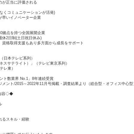
力が正当に評価される
なくコミュニケーションが活発)
が早いイノベーター企業
10拠点を持つ全国展開企業
休2日制(土日祝日休み)
、資格取得支援もあり多方面から成長をサポート
!」（日本テレビ系列）
ジネスサテライト）」（テレビ東京系列）
Sテレ東）
ト数業界 No.1」8年連続受賞
メント/2015～2022年11月号掲載・調査結果より（総合型・オフィス中心型
内容◇◆
ル
れるスキル・経験