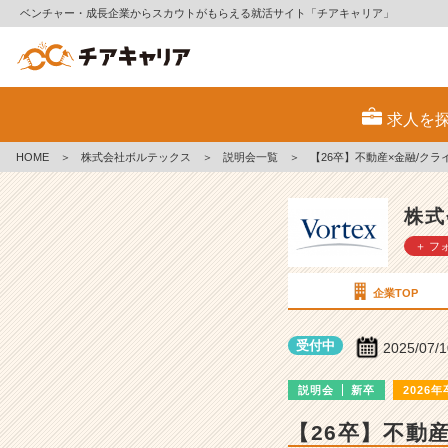
ベンチャー・成長企業からスカウトがもらえる就活サイト「チアキャリア」
株
式
求人を
会
社
HOME
＞
株式会社ボルテックス
＞
説明会一覧
＞
【26卒】不動産×金融/クラ
ボ
ル
テ
株式
ッ
＋ フ
ク
ス
の
企業TOP
説
明
受付中
2025/07/
会
詳
説明会
新卒
2026年
細
|
【26卒】不動
ベ