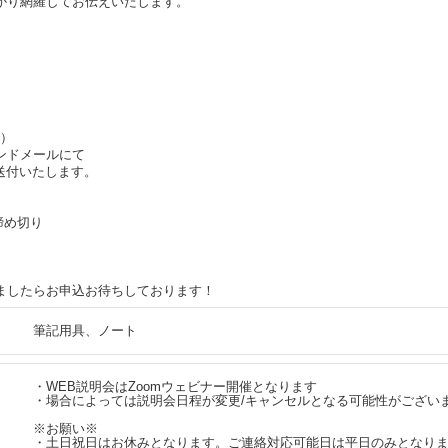
かり網羅してお伝えいたします。
定）
ンドメールにて
送付いたします。
0締め切り
ましたらお申込お待ちしております！
筆記用具、ノート
・WEB説明会はZoomウェビナー開催となります
・場合によっては説明会日程が変更/キャンセルとなる可能性がござい
※お願い※
・土日祝日はお休みとなります。ご連絡対応可能日は平日のみとなり