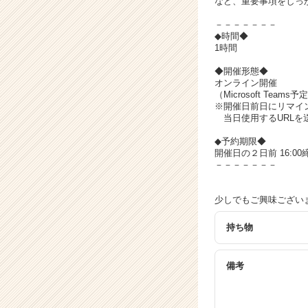
など、重要事項をしっ
－－－－－－－
◆時間◆
1時間
◆開催形態◆
オンライン開催
（Microsoft Teams予
※開催日前日にリマイ
当日使用するURLを
◆予約期限◆
開催日の２日前 16:0
－－－－－－－
少しでもご興味ござい
持ち物
備考