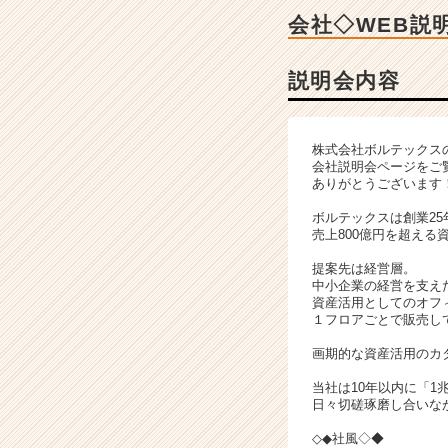
ン
会社◇WEB説
チ
ャ
ー・
説明会内容
成
長
企
株式会社ボルテックス
業
会社説明会ページをご
か
ありがとうございます
ら
ボルテックスは創業25
ス
売上800億円を超える
カ
ウ
提案先は経営層。
ト
中小企業の経営を支え
資産活用としてのオフ
が
１フロアごとで販売し
届
く
画期的な資産活用のカ
就
当社は10年以内に「1
活
日々切磋琢磨し合いな
サ
イ
◇◆社風◇◆