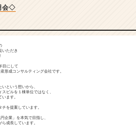
明会◇
の
覧いただき
！
年目にして
資産形成コンサルティング会社です。
たいという想いから、
ィスビルを１棟単位ではなく、
ています。
タチを提案しています。
兆円企業」を本気で目指し、
がら成長しています。