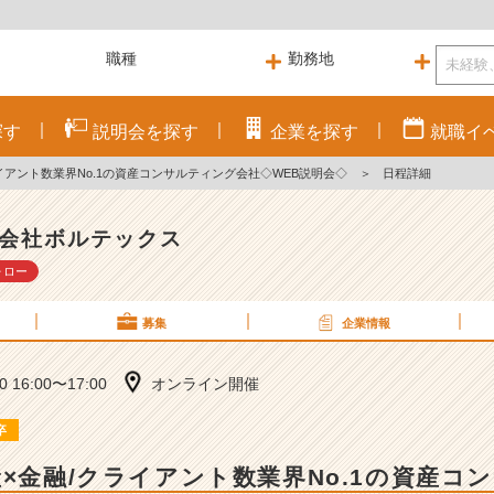
探す
説明会を
探す
企業を
探す
就職
イ
イアント数業界No.1の資産コンサルティング会社◇WEB説明会◇
＞
日程詳細
会社ボルテックス
ォロー
募集
企業情報
10 16:00〜17:00
オンライン開催
卒
産×金融/クライアント数業界No.1の資産コ