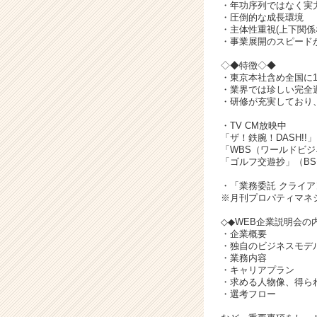
ト
・年功序列ではなく実
チ
・圧倒的な成長環境
・主体性重視(上下関係
ア
・事業展開のスピード
キ
ャ
◇◆特徴◇◆
リ
・東京本社含め全国に
・業界では珍しい完全週
ア
・研修が充実しており
（C
h
・TV CM放映中
e
「ザ！鉄腕！DASH!
「WBS（ワールドビ
e
「ゴルフ交遊抄」（B
r
C
・「業務委託 クライアン
a
※月刊プロパティマネジ
r
◇◆WEB企業説明会の
e
・企業概要
e
・独自のビジネスモデ
r）
・業務内容
・キャリアプラン
・求める人物像、得ら
・選考フロー