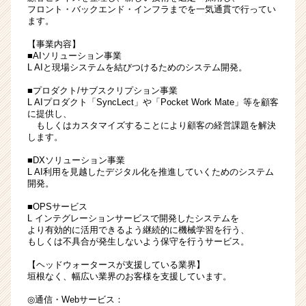
フロント・バックエンド・インフラまでを一気通貫で行ってい
リ
ます。
ス
ト
【事業内容】
候
■AIソリューション事業
L AIと現場システムを結びつけるためのシステム開発。
補
募
■プロダクト/サブスクリプション事業
集
L AIプロダクト「SyncLect」や「Pocket Work Mate」等を顧客
|
に提供し、
もしくはカスタマイズすることにより顧客の経営課題を解決
ベ
します。
ン
チ
■DXソリューション事業
ャ
L AI利用を見越したデジタル化を推進していくためのシステム
開発。
ー・
成
■OPSサービス
長
L インテグレーションサービスで開発したシステムを
企
より有効的に活用できるよう継続的に機械学習を行う、
もしくは不具合が発生しないよう保守を行うサービス。
業
か
【ヘッドウォータースが支援している業界】
ら
垣根なく、幅広い業界のお客様を支援しています。
ス
カ
◎通信・Webサービス：