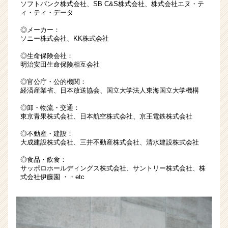
ソフトバンク株式会社、SB C&S株式会社、株式会社エヌ・テ
ウ
ィ・ティ・データ
ト
が
◎メーカー：
届
ソニー株式会社、KK株式会社
く
◎生命保険会社：
就
明治安田生命保険相互会社
活
サ
◎官公庁・公的機関：
経済産業省、日本放送協会、国立大学法人東海国立大学機構
イ
ト
◎卸・物流・交通：
チ
東京青果株式会社、日本航空株式会社、京王電鉄株式会社
ア
◎不動産・建設：
キ
大成建設株式会社、三井不動産株式会社、清水建設株式会社
ャ
リ
◎食品・飲食：
ア
サッポロホールディングス株式会社、サントリー株式会社、株
（CheerCareer）
式会社伊藤園 ・・etc