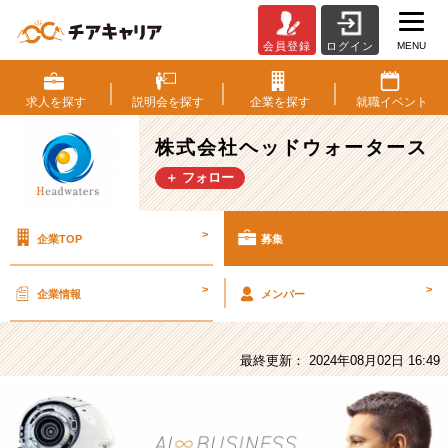
MENU
会員登録
ログイン
株
式
会
求人を
探す
説明会を
探す
企業を
探す
就職
イベント
社
ヘ
株式会社ヘッドウォータース
ッ
＋ フォロー
ド
ウ
ォ
>
企業TOP
募集
ー
タ
ー
>
>
企業情報
メンバー
ス
の
採
最終更新： 2024年08月02日 16:49
用/
求
人
-