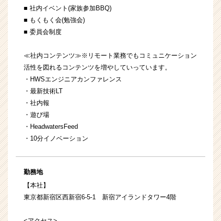
■ 社内イベント(家族参加BBQ)
■ もくもく会(勉強会)
■ 委員会制度
≪社内コンテンツ≫※リモート業務でもコミュニケーション
活性を図れるコンテンツを増やしていっています。
・HWSエンジニアカンファレンス
・最新技術LT
・社内報
・遊び場
・HeadwatersFeed
・10分イノベーション
勤務地
【本社】
東京都新宿区西新宿6-5-1 新宿アイランドタワー4階
<アクセス>