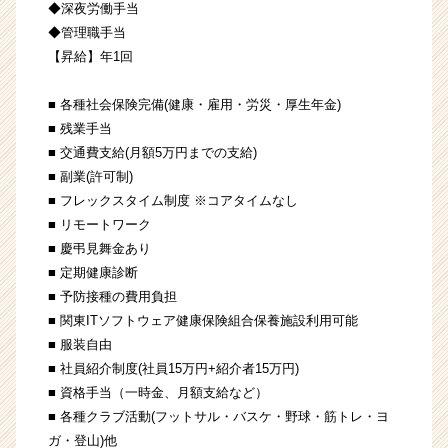
◆深夜労働手当
◆管理職手当
【昇給】年1回
■ 各種社会保険完備(健康・雇用・労災・厚生年金)
■ 残業手当
■ 交通費支給(月額5万円までの支給)
■ 副業(許可制)
■ フレックスタイム制度 ※コアタイムなし
■ リモートワーク
■ 慶弔見舞金あり
■ 定期健康診断
■ 予防接種の費用負担
■ 関東ITソフトウェア健康保険組合保養施設利用可能
■ 服装自由
■ 社員紹介制度(社員15万円+紹介者15万円)
■ 資格手当（一時金、月額支給など）
■ 各種クラブ活動(フットサル・バスケ・野球・筋トレ・ヨ
ガ・登山)他