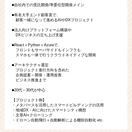
■自社内での受託開発/準委任型開発メイン
■有名大手エンド顧客直で、
顧客一緒になって進めるAIやDXプロジェクト
■法人向けプラットフォーム構築や
DXビジネスの立ち上げ支援
■React＋Python＋Azureで、
フロントもサーバサイドもインフラも
スマホも一体で行うクラウドネイティブな開発
■アーキテクチャ選定
プロジェクト進行方向を含めた
企画提案～開発・運用改善、
ビジネス推進まで
■20代～30代が中心
【プロジェクト例】
・メタバースを活用したスマートビルディングの活用
・地域DX・AIに向けたスマートシティ構想
・文章AI×クローリング
・ドローン自動飛行＋自動解析による棚卸自動化 etc.