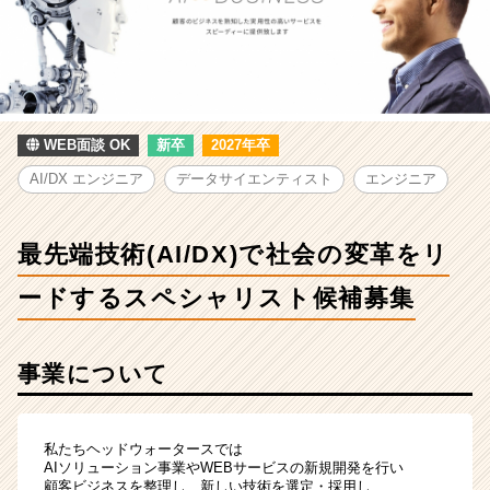
最
先
端
技
術
(AI/DX)
で
WEB面談 OK
新卒
2027年卒
社
AI/DX エンジニア
データサイエンティスト
エンジニア
会
の
変
最先端技術(AI/DX)で社会の変革をリ
革
を
ードするスペシャリスト候補募集
リ
ー
ド
事業について
す
る
ス
ペ
私たちヘッドウォータースでは
シ
AIソリューション事業やWEBサービスの新規開発を行い
顧客ビジネスを整理し、新しい技術を選定・採用し、
ャ