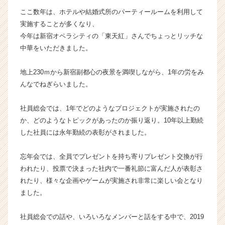
成
ここ数年は、ホテルや結婚式所のパーティールームを利用して
長
実施することが多くなり、
企
今年は新宿オペラシティの「東天紅」さんでちょっとリッチな
業
中華をいただきました。
か
ら
地上230ｍから新宿副都心の夜景を満喫しながら、1年の労をみ
ス
カ
んなでねぎらいました。
ウ
ト
社員総会では、1年でどのようなプロジェクトが実施されたの
が
か、どのようなトピックがあったのか振り返り。10年以上勤続
届
した社員には永年勤続の表彰がされました。
く
就
忘年会では、全員でプレゼントを持ち寄りプレゼント交換が行
活
サ
われたり、投票で決まった社内で一番礼節に富んだ人が表彰さ
イ
れたり、様々な企画やゲームが実施され非常に楽しい会となり
ト
ました。
チ
ア
社員総会での話や、いろいろなメンバーと話をする中で、2019
キ