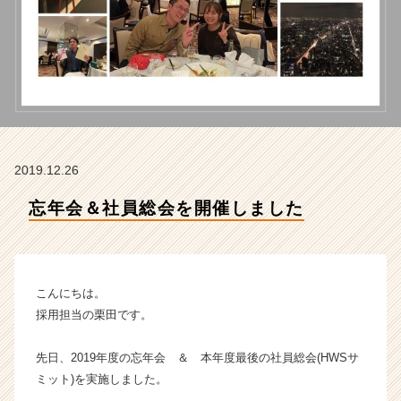
ヘ
ッ
ド
ウ
ォ
ー
タ
ー
ス
2019.12.26
の
タ
忘年会＆社員総会を開催しました
イ
ム
ラ
イ
ン】
こんにちは。
|
採用担当の栗田です。
ベ
ン
先日、2019年度の忘年会 ＆ 本年度最後の社員総会(HWSサ
チ
ミット)を実施しました。
ャ
ー・