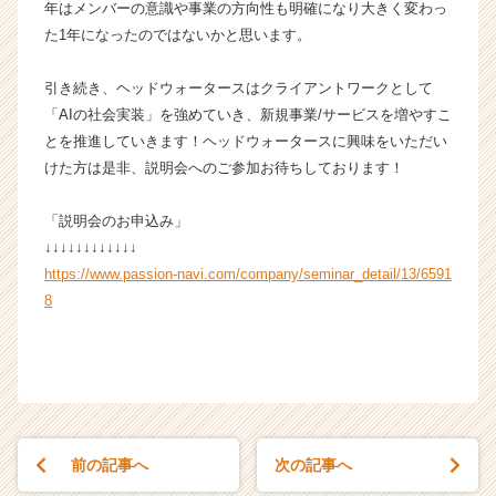
年はメンバーの意識や事業の方向性も明確になり大きく変わっ
ャ
た1年になったのではないかと思います。
リ
ア
（C
引き続き、ヘッドウォータースはクライアントワークとして
h
「AIの社会実装」を強めていき、新規事業/サービスを増やすこ
e
とを推進していきます！ヘッドウォータースに興味をいただい
e
けた方は是非、説明会へのご参加お待ちしております！
r
C
「説明会のお申込み」
a
r
↓↓↓↓↓↓↓↓↓↓↓↓
e
https://www.passion-navi.com/company/seminar_detail/13/6591
e
8
r）
前の記事へ
次の記事へ