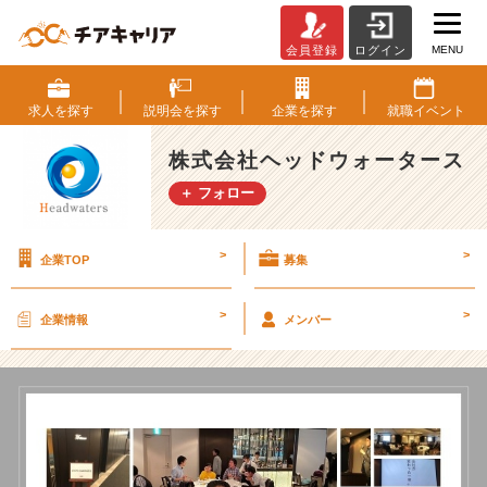
MENU
会員登録
ログイン
忘
年
会
求人を
探す
説明会を
探す
企業を
探す
就職
イベント
＆
社
株式会社ヘッドウォータース
員
＋ フォロー
総
会
を
>
>
企業TOP
募集
開
催
し
>
>
企業情報
メンバー
ま
し
た
【株
式
会
社