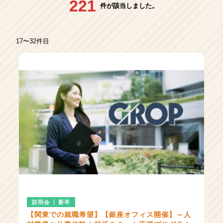
221
企
件が該当しました。
業
か
ら
17〜32件目
ス
カ
ウ
ト
が
届
く
就
活
サ
イ
ト
チ
ア
キ
ャ
説明会
新卒
リ
【関東での就職希望】【銀座オフィス開催】～人
ア