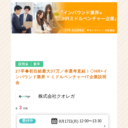
受付中
8月19日(水)
17:00〜18:00
オンライン開催
受付中
9月4日(金)
15:00〜16:00
オンライン開催
説明会
新卒
27卒◆初任給最大37万／本選考直結！◇HR×イ
ンバウンド業界 × ミドルベンチャーIT企業説明
会
株式会社クオレガ
3
全
日程
受付中
8月17日(月)
12:00〜13:30