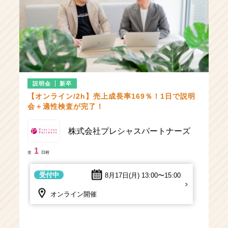
説明会
新卒
【オンライン/2h】売上成長率169％！1日で説明
会＋適性検査が完了！
株式会社プレシャスパートナーズ
1
全
日程
受付中
8月17日(月)
13:00〜15:00
オンライン開催