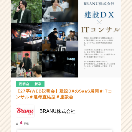
オンライン開催
オンライン開催
受付中
8月21日(金)
14:00〜15:00
受付中
9月15日(火)
11:00〜12:00
オンライン開催
オンライン開催
受付中
8月21日(金)
18:00〜19:00
受付中
9月17日(木)
15:00〜16:00
オンライン開催
オンライン開催
受付中
随時開催中
説明会
新卒
【27卒/WEB説明会】建設DXのSaaS展開＃ITコ
オンライン開催
ンサル＃選考直結型＃座談会
BRANU株式会社
4
全
日程