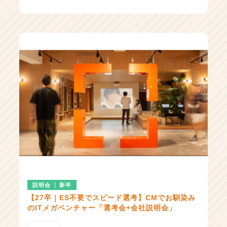
東京都
説明会
新卒
【27卒｜ES不要でスピード選考】CMでお馴染み
のITメガベンチャー「選考会+会社説明会」