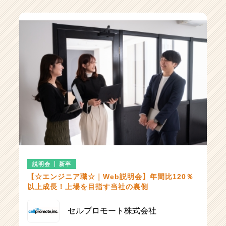
受付中
8月13日(木)
12:00〜13:00
オンライン開催
受付中
8月14日(金)
18:00〜19:00
オンライン開催
受付中
8月17日(月)
10:30〜11:30
オンライン開催
受付中
8月17日(月)
18:00〜19:00
説明会
新卒
【☆エンジニア職☆｜Web説明会】年間比120％
オンライン開催
以上成長！上場を目指す当社の裏側
受付中
8月18日(火)
10:00〜11:00
セルプロモート株式会社
オンライン開催