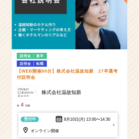
説明会
新卒
説明会
転職
【WEB開催60分】株式会社温故知新 27卒選考
付説明会
株式会社温故知新
4
全
日程
受付中
8月10日(月)
13:00〜14:30
オンライン開催