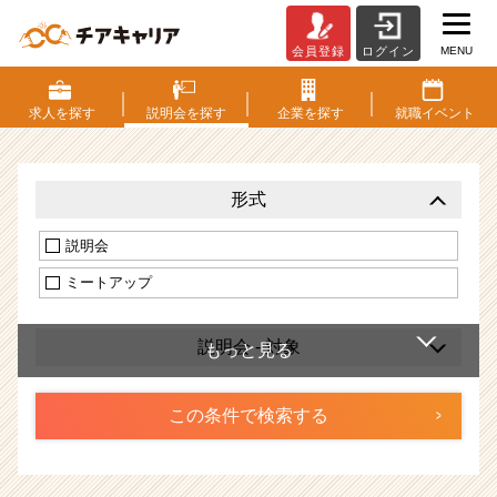
MENU
会員登録
ログイン
会
社
説
求人を
探す
説明会を
探す
企業を
探す
就職
イベント
明
会・
セ
形式
ミ
ナ
説明会
ー
検
ミートアップ
索
|
ベ
説明会 - 対象
ン
チ
ャ
ー・
成
長