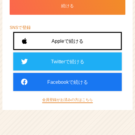
ト
続ける
が
届
く
就
SNSで登録
活
サ
Appleで続ける
イ
ト
チ
Twitterで続ける
ア
キ
ャ
Facebookで続ける
リ
ア
（CheerCareer）
会員登録がお済みの方はこちら