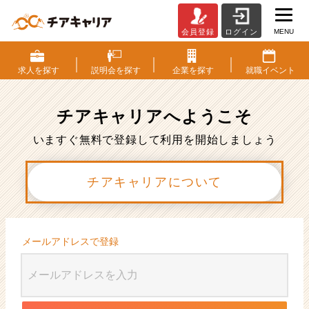
MENU
会員登録
ログイン
会
員
登
求人を
探す
説明会を
探す
企業を
探す
就職
イベント
録
|
ベ
チアキャリアへ
ようこそ
ン
チ
いますぐ無料で登録して利用を開始しましょう
ャ
ー・
チアキャリアについて
成
長
企
業
か
メールアドレスで登録
ら
ス
カ
ウ