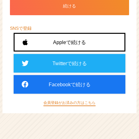
ト
続ける
が
届
く
就
SNSで登録
活
サ
Appleで続ける
イ
ト
チ
Twitterで続ける
ア
キ
ャ
Facebookで続ける
リ
ア
（CheerCareer）
会員登録がお済みの方はこちら