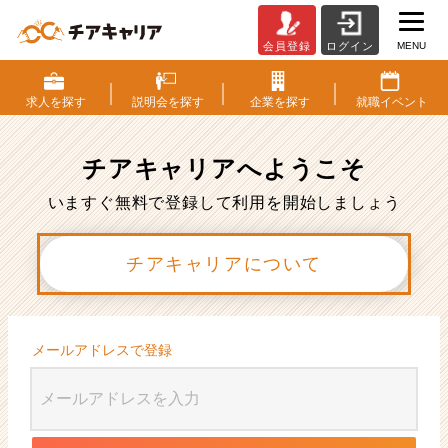
MENU
会員登録
ログイン
会
員
登
求人を
探す
説明会を
探す
企業を
探す
就職
イベント
録
|
ベ
チアキャリアへ
ようこそ
ン
チ
いますぐ無料で登録して利用を開始しましょう
ャ
ー・
チアキャリアについて
成
長
企
業
か
メールアドレスで登録
ら
ス
カ
ウ