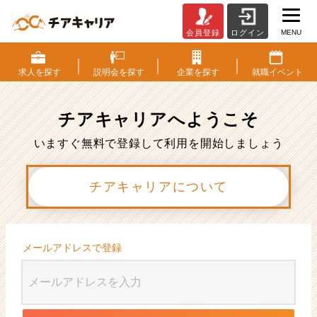
MENU
会員登録
ログイン
会
員
登
求人を
探す
説明会を
探す
企業を
探す
就職
イベント
録
|
ベ
チアキャリアへ
ようこそ
ン
チ
いますぐ無料で登録して利用を開始しましょう
ャ
ー・
チアキャリアについて
成
長
企
業
か
メールアドレスで登録
ら
ス
カ
ウ