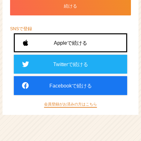
ト
続ける
が
届
く
就
SNSで登録
活
サ
Appleで続ける
イ
ト
チ
Twitterで続ける
ア
キ
ャ
Facebookで続ける
リ
ア
（CheerCareer）
会員登録がお済みの方はこちら