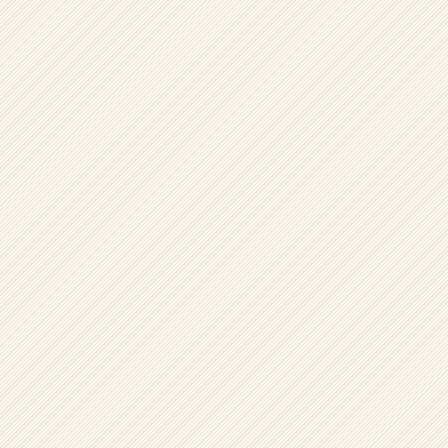
ウ
ト
が
届
く
就
活
サ
イ
ト
チ
ア
キ
ャ
リ
ア
（CheerCareer）