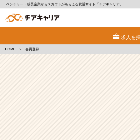
ベンチャー・成長企業からスカウトがもらえる就活サイト「チアキャリア」
会
員
求人を
登
録
HOME
＞
会員登録
|
ベ
ン
チ
ャ
ー・
成
長
企
業
か
ら
ス
カ