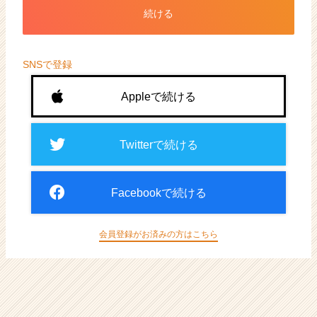
ト
続ける
が
届
く
就
SNSで登録
活
サ
Appleで続ける
イ
ト
チ
Twitterで続ける
ア
キ
ャ
Facebookで続ける
リ
ア
（CheerCareer）
会員登録がお済みの方はこちら