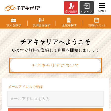
MENU
会員登録
ログイン
会
員
登
求人を
探す
説明会を
探す
企業を
探す
就職
イベント
録
|
ベ
チアキャリアへ
ようこそ
ン
チ
いますぐ無料で登録して利用を開始しましょう
ャ
ー・
チアキャリアについて
成
長
企
業
か
メールアドレスで登録
ら
ス
カ
ウ