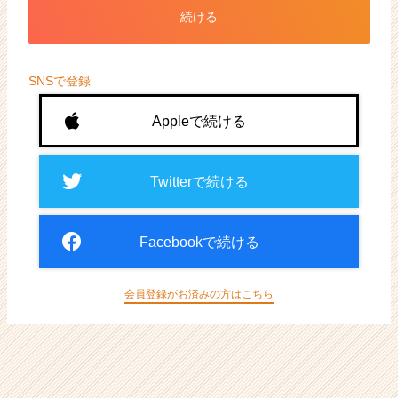
ト
続ける
が
届
く
就
SNSで登録
活
サ
Appleで続ける
イ
ト
チ
Twitterで続ける
ア
キ
ャ
Facebookで続ける
リ
ア
（CheerCareer）
会員登録がお済みの方はこちら