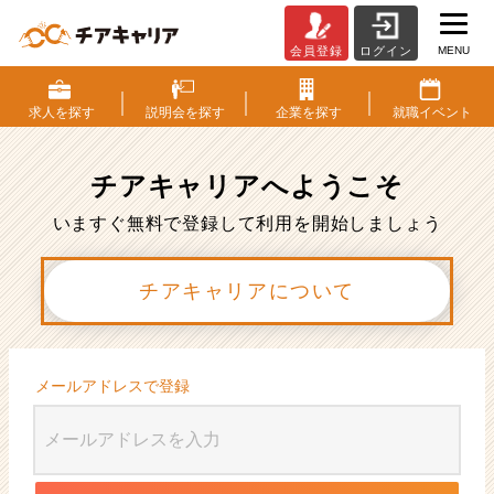
MENU
会員登録
ログイン
会
員
登
求人を
探す
説明会を
探す
企業を
探す
就職
イベント
録
|
ベ
チアキャリアへ
ようこそ
ン
チ
いますぐ無料で登録して利用を開始しましょう
ャ
ー・
チアキャリアについて
成
長
企
業
か
メールアドレスで登録
ら
ス
カ
ウ