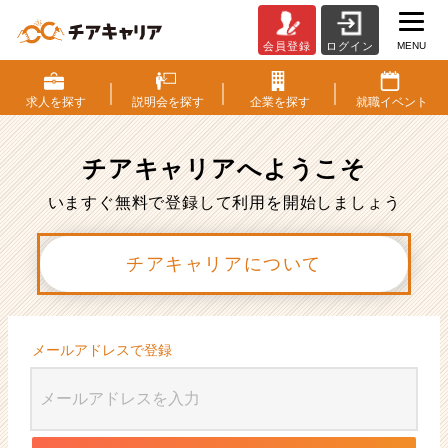
MENU
会員登録
ログイン
会
員
登
求人を
探す
説明会を
探す
企業を
探す
就職
イベント
録
|
ベ
チアキャリアへ
ようこそ
ン
チ
いますぐ無料で登録して利用を開始しましょう
ャ
ー・
チアキャリアについて
成
長
企
業
か
メールアドレスで登録
ら
ス
カ
ウ