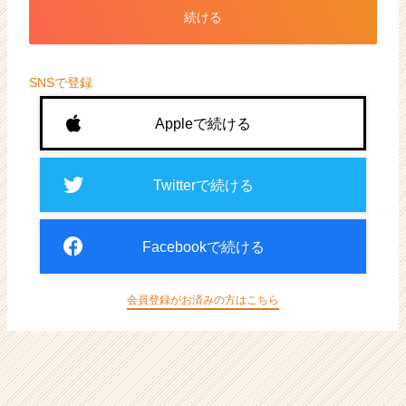
ト
続ける
が
届
く
就
SNSで登録
活
サ
Appleで続ける
イ
ト
チ
Twitterで続ける
ア
キ
ャ
Facebookで続ける
リ
ア
（CheerCareer）
会員登録がお済みの方はこちら