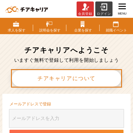
MENU
会員登録
ログイン
会
員
登
求人を
探す
説明会を
探す
企業を
探す
就職
イベント
録
|
ベ
チアキャリアへ
ようこそ
ン
チ
いますぐ無料で登録して利用を開始しましょう
ャ
ー・
チアキャリアについて
成
長
企
業
か
メールアドレスで登録
ら
ス
カ
ウ