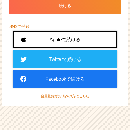
ト
続ける
が
届
く
就
SNSで登録
活
サ
Appleで続ける
イ
ト
チ
Twitterで続ける
ア
キ
ャ
Facebookで続ける
リ
ア
（CheerCareer）
会員登録がお済みの方はこちら