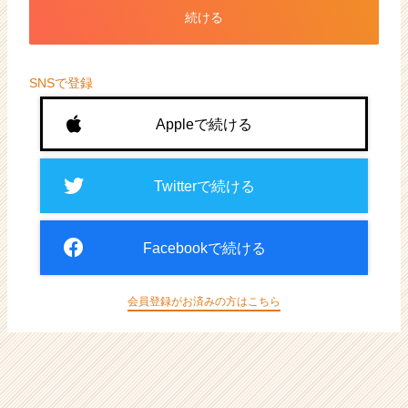
ト
続ける
が
届
く
就
SNSで登録
活
サ
Appleで続ける
イ
ト
チ
Twitterで続ける
ア
キ
ャ
Facebookで続ける
リ
ア
（CheerCareer）
会員登録がお済みの方はこちら