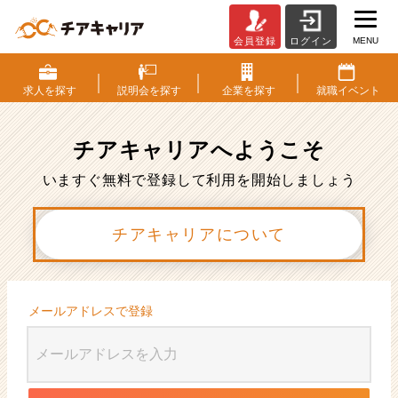
MENU
会員登録
ログイン
会
員
登
求人を
探す
説明会を
探す
企業を
探す
就職
イベント
録
|
ベ
チアキャリアへ
ようこそ
ン
チ
いますぐ無料で登録して利用を開始しましょう
ャ
ー・
チアキャリアについて
成
長
企
業
か
メールアドレスで登録
ら
ス
カ
ウ