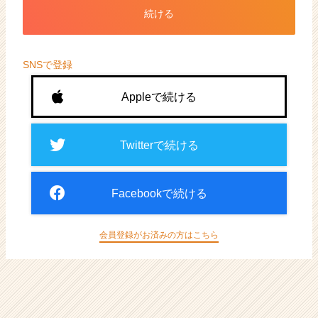
ト
続ける
が
届
く
就
SNSで登録
活
サ
Appleで続ける
イ
ト
チ
Twitterで続ける
ア
キ
ャ
Facebookで続ける
リ
ア
（CheerCareer）
会員登録がお済みの方はこちら