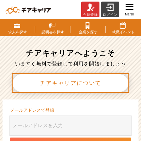
MENU
会員登録
ログイン
会
員
登
求人を
探す
説明会を
探す
企業を
探す
就職
イベント
録
|
ベ
チアキャリアへ
ようこそ
ン
チ
いますぐ無料で登録して利用を開始しましょう
ャ
ー・
チアキャリアについて
成
長
企
業
か
メールアドレスで登録
ら
ス
カ
ウ